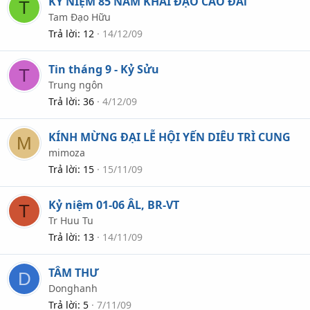
KỶ NIỆM 85 NĂM KHAI ĐẠO CAO ĐÀi
T
Tam Đạo Hữu
Trả lời
12
14/12/09
Tin tháng 9 - Kỷ Sửu
T
Trung ngôn
Trả lời
36
4/12/09
KÍNH MỪNG ĐẠI LỄ HỘI YẾN DIÊU TRÌ CUNG
M
mimoza
Trả lời
15
15/11/09
Kỷ niệm 01-06 ÂL, BR-VT
T
Tr Huu Tu
Trả lời
13
14/11/09
TÂM THƯ
D
Donghanh
Trả lời
5
7/11/09