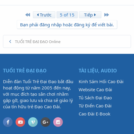
First
Last
Trước
5 of 15
Tiếp
Bạn phải đăng nhập hoặc đăng ký để viết bài.
TUỔI TRẺ ĐẠI ĐẠO Online
TUỔI TRẺ ĐẠI ĐẠO
TÀI LIỆU, AUDIO
Diễn đàn Tuổi Trẻ Đại Đạo bắt đầu
Kinh Sám Hối Cao Đài
hoạt động từ năm 2005 đến nay,
Website Cao Đài
với mục đích tạo sân chơi nhằm
Tủ Sách Đại Đạo
gặp gỡ, giao lưu và chia sẻ giáo lý
Từ Điển Cao Đài
của tín hữu trẻ Đạo Cao Đài.
Cao Đài E-Book