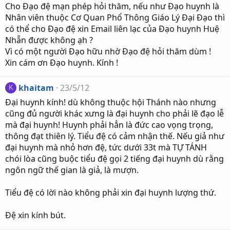
Cho Đạo đệ mạn phép hỏi thăm, nếu như Đạo huynh là
Nhân viên thuộc Cơ Quan Phổ Thông Giáo Lý Đại Đạo thì
có thể cho Đạo đệ xin Email liên lạc của Đạo huynh Huệ
Nhẫn được không ạh ?
Vì có một người Đạo hữu nhờ Đạo đệ hỏi thăm dùm !
Xin cám ơn Đạo huynh. Kính !
khaitam
23/5/12
K
Đại huynh kính! dù không thuộc hội Thánh nào nhưng
cũng đủ người khác xưng là đại huynh cho phải lẽ đạo lễ
mà đại huynh! Huynh phải hẳn là đức cao vọng trọng,
thông đạt thiên lý. Tiểu đệ có cảm nhận thế. Nếu giả như
đại huynh mà nhỏ hơn đệ, tức dưới 33t mà TỰ TÁNH
chói lòa cũng buộc tiểu đệ gọi 2 tiếng đại huynh dù rằng
ngôn ngữ thế gian là giả, là mượn.
Tiểu đệ có lời nào không phải xin đại huynh lượng thứ.
Đệ xin kính bút.