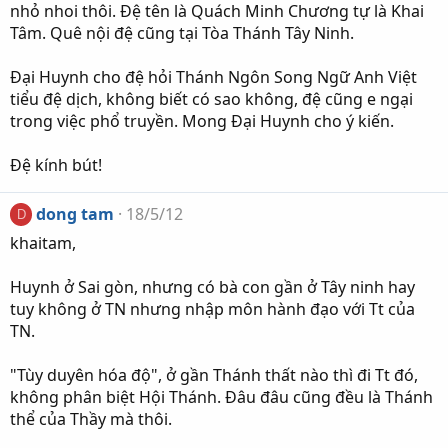
nhỏ nhoi thôi. Đệ tên là Quách Minh Chương tự là Khai
Tâm. Quê nội đệ cũng tại Tòa Thánh Tây Ninh.
Đại Huynh cho đệ hỏi Thánh Ngôn Song Ngữ Anh Việt
tiểu đệ dịch, không biết có sao không, đệ cũng e ngại
trong việc phổ truyền. Mong Đại Huynh cho ý kiến.
Đệ kính bút!
dong tam
18/5/12
D
khaitam,
Huynh ở Sai gòn, nhưng có bà con gần ở Tây ninh hay
tuy không ở TN nhưng nhập môn hành đạo với Tt của
TN.
"Tùy duyên hóa độ", ở gần Thánh thất nào thì đi Tt đó,
không phân biệt Hội Thánh. Đâu đâu cũng đều là Thánh
thể của Thầy mà thôi.