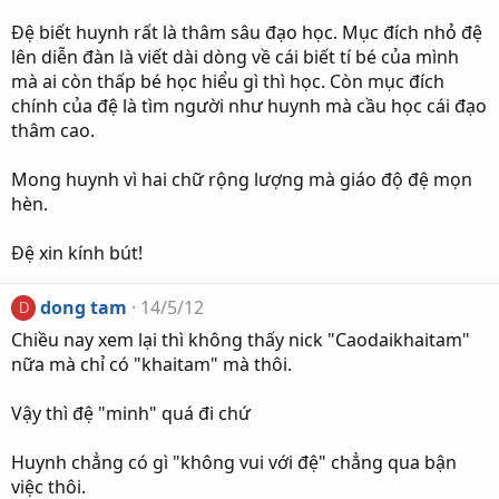
Đệ biết huynh rất là thâm sâu đạo học. Mục đích nhỏ đệ
lên diễn đàn là viết dài dòng về cái biết tí bé của mình
mà ai còn thấp bé học hiểu gì thì học. Còn mục đích
chính của đệ là tìm người như huynh mà cầu học cái đạo
thâm cao.
Mong huynh vì hai chữ rộng lượng mà giáo độ đệ mọn
hèn.
Đệ xin kính bút!
dong tam
14/5/12
D
Chiều nay xem lại thì không thấy nick "Caodaikhaitam"
nữa mà chỉ có "khaitam" mà thôi.
Vậy thì đệ "minh" quá đi chứ
Huynh chẳng có gì "không vui với đệ" chẳng qua bận
việc thôi.