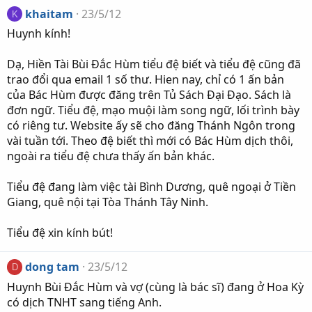
khaitam
23/5/12
K
Huynh kính!
Dạ, Hiền Tài Bùi Đắc Hùm tiểu đệ biết và tiểu đệ cũng đã
trao đổi qua email 1 số thư. Hien nay, chỉ có 1 ấn bản
của Bác Hùm được đăng trên Tủ Sách Đại Đạo. Sách là
đơn ngữ. Tiểu đệ, mạo muội làm song ngữ, lối trình bày
có riêng tư. Website ấy sẽ cho đăng Thánh Ngôn trong
vài tuần tới. Theo đệ biết thì mới có Bác Hùm dịch thôi,
ngoài ra tiểu đệ chưa thấy ấn bản khác.
Tiểu đệ đang làm việc tài Bình Dương, quê ngoại ở Tiền
Giang, quê nội tại Tòa Thánh Tây Ninh.
Tiểu đệ xin kính bút!
dong tam
23/5/12
D
Huynh Bùi Đắc Hùm và vợ (cùng là bác sĩ) đang ở Hoa Kỳ
có dịch TNHT sang tiếng Anh.