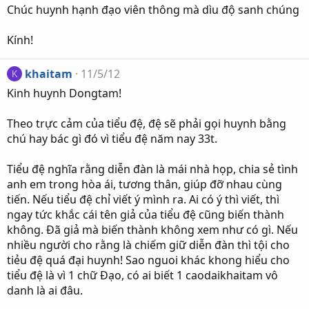
Chúc huynh hạnh đạo viên thông mà dìu độ sanh chúng
Kính!
khaitam
11/5/12
K
Kinh huynh Dongtam!
Theo trực cảm của tiểu đệ, đệ sẽ phải gọi huynh bằng
chú hay bác gì đó vì tiểu đệ năm nay 33t.
Tiểu đệ nghĩa rằng diễn đàn là mái nhà họp, chia sẻ tình
anh em trong hòa ái, tương thân, giúp đỡ nhau cùng
tiến. Nếu tiểu đệ chỉ viết ý mình ra. Ai có ý thì viết, thì
ngay tức khắc cái tên giả của tiểu đệ cũng biến thành
không. Đã giả mà biến thành không xem như có gì. Nếu
nhiều người cho rằng là chiếm giữ diễn đàn thì tội cho
tiẻu đệ quá đại huynh! Sao nguoi khác khong hiểu cho
tiểu đệ là vì 1 chữ Đạo, có ai biết 1 caodaikhaitam vô
danh là ai đâu.