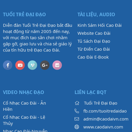
TUỔI TRẺ ĐẠI ĐẠO
TÀI LIỆU, AUDIO
Diễn đàn Tuổi Trẻ Đại Đạo bắt đầu
Kinh Sám Hối Cao Đài
hoạt động từ năm 2005 đến nay,
Website Cao Đài
với mục đích tạo sân chơi nhằm
Tủ Sách Đại Đạo
gặp gỡ, giao lưu và chia sẻ giáo lý
Từ Điển Cao Đài
của tín hữu trẻ Đạo Cao Đài.
Cao Đài E-Book
VIDEO NHẠC ĐẠO
LIÊN LẠC BQT
Cổ Nhạc Cao Đài - Ân
Tuổi Trẻ Đại Đạo
Hiền
fb.com/tuoitredaidao
Cổ Nhạc Cao Đài - Lệ
admin@caodaivn.com
Thủy
www.caodaivn.com
Nhạc Cao Đài-Nguyễn