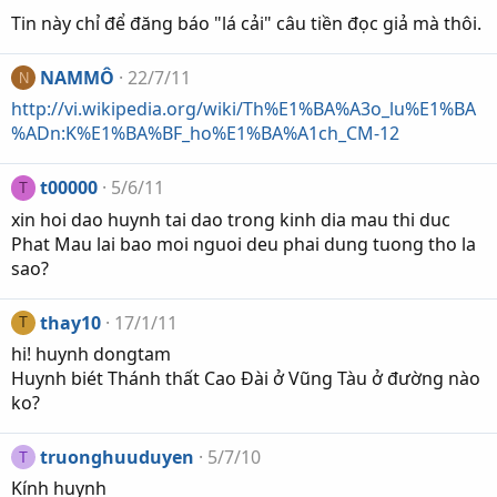
Tin này chỉ để đăng báo "lá cải" câu tiền đọc giả mà thôi.
NAMMÔ
22/7/11
N
http://vi.wikipedia.org/wiki/Th%E1%BA%A3o_lu%E1%BA
%ADn:K%E1%BA%BF_ho%E1%BA%A1ch_CM-12
t00000
5/6/11
T
xin hoi dao huynh tai dao trong kinh dia mau thi duc
Phat Mau lai bao moi nguoi deu phai dung tuong tho la
sao?
thay10
17/1/11
T
hi! huynh dongtam
Huynh biét Thánh thất Cao Đài ở Vũng Tàu ở đường nào
ko?
truonghuuduyen
5/7/10
T
Kính huynh