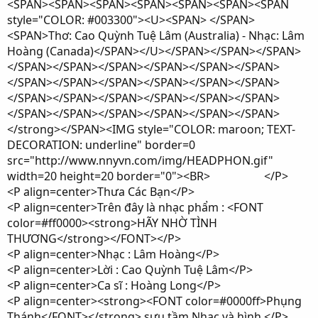
<SPAN><SPAN><SPAN><SPAN><SPAN><SPAN><SPAN
style="COLOR: #003300"><U><SPAN> </SPAN>
<SPAN>Thơ: Cao Quỳnh Tuệ Lâm (Australia) - Nhạc: Lâm
Hoàng (Canada)</SPAN></U></SPAN></SPAN></SPAN>
</SPAN></SPAN></SPAN></SPAN></SPAN></SPAN>
</SPAN></SPAN></SPAN></SPAN></SPAN></SPAN>
</SPAN></SPAN></SPAN></SPAN></SPAN></SPAN>
</SPAN></SPAN></SPAN></SPAN></SPAN></SPAN>
</strong></SPAN><IMG style="COLOR: maroon; TEXT-
DECORATION: underline" border=0
src="http://www.nnyvn.com/img/HEADPHON.gif"
width=20 height=20 border="0"><BR> </P>
<P align=center>Thưa Các Bạn</P>
<P align=center>Trên đây là nhạc phẩm : <FONT
color=#ff0000><strong>HÃY NHỜ TÌNH
THƯƠNG</strong></FONT></P>
<P align=center>Nhạc : Lâm Hoàng</P>
<P align=center>Lời : Cao Quỳnh Tuệ Lâm</P>
<P align=center>Ca sĩ : Hoàng Long</P>
<P align=center><strong><FONT color=#0000ff>Phụng
Thánh</FONT></strong> sưu tầm Nhạc và hình.</P>