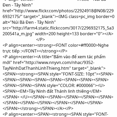
Đen - Tây Ninh"
href="http://www.flickr.com/photos/22924918@N08/229
6932175/" target="_blank"><IMG class=pc_img border=0
alt="Núi Bà Đen - Tây Ninh"
src="http://farm4.static.flickr.com/3017/2296932175_5a3
200541a_m.jpg" width=200 height=133 border="0"></A>
</P>
<P align=center><strong><FONT color=#ff0000>Nghe
trực tiếp :</FONT></strong></P>
<P align=center><A title="Bấm vào để xem tác phẩm
mới" href="http://www.nnyvn.com/nhac/9352-
TayNinhDatThanhLinhThieng.htm" target="_blank">
<SPAN><strong><SPAN style="FONT-SIZE: 10pt"><SPAN>
<SPAN><SPAN><SPAN><SPAN><SPAN><SPAN><SPAN>
<SPAN><SPAN><SPAN style="COLOR: #000066"><U>
<SPAN><EM>Tây Ninh đất Thánh linh thiêng</EM>
</SPAN> </U></SPAN></SPAN></SPAN></SPAN></SPAN>
</SPAN></SPAN></SPAN></SPAN></SPAN></SPAN>
</SPAN></strong></SPAN></A></P>
<P align=center><SPAN><strong><SPAN style="FONT-