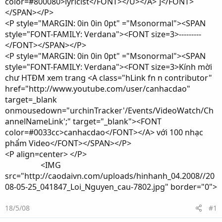
color=#800080>lyricist</FONT></U></A> ]</FONT>
</SPAN></P>
<P style="MARGIN: 0in 0in 0pt" ="Msonormal"><SPAN
style="FONT-FAMILY: Verdana"><FONT size=3>---------
</FONT></SPAN></P>
<P style="MARGIN: 0in 0in 0pt" ="Msonormal"><SPAN
style="FONT-FAMILY: Verdana"><FONT size=3>Kính mời
chư HTĐM xem trang <A class="hLink fn n contributor"
href="http://www.youtube.com/user/canhacdao"
target=_blank
onmousedown="urchinTracker'/Events/VideoWatch/Ch
annelNameLink';" target="_blank"><FONT
color=#0033cc>canhacdao</FONT></A> với 100 nhạc
phẩm Video</FONT></SPAN></P>
<P align=center> </P>
<IMG
src="http://caodaivn.com/uploads/hinhanh_04.2008//20
08-05-25_041847_Loi_Nguyen_cau-7802.jpg" border="0">
18/5/08
#1