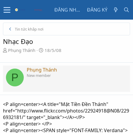
ĐĂNG NHẬP
ĐĂNG KÝ
Tin tức khắp nơi
Nhạc Đạo
N
N
Phụng Thánh
18/5/08
g
g
ư
à
ờ
y
Phụng Thánh
P
i
g
New member
k
ử
h
i
ở
i
<P align=center><A title="Mặt Tiền Đền Thánh"
t
href="http://www.flickr.com/photos/22924918@N08/229
ạ
6932181/" target="_blank"></A></P>
o
<P align=center> </P>
<P align=center><SPAN style="FONT-FAMILY: Verdana">