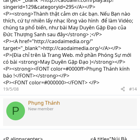
target="_blank">http://caodaivn.com/play.asp?
singerid=129&categoryid=295</A></P>
<P><strong>Thành thật cảm ơn các bạn. Nếu Bạn nào
thích, cứ tự nhiên lấy nhạc lồng vào hình để làm Vidéo;
chúng ta phổ biến, như bài May Duyên Gặp Đạo của
Đức Thượng Sanh sau đây</strong> ;</P>
<P><A href="http://caodaimedia.org/"
target="_blank">http://caodaimedia.org/</A></P>
<P>(Đia chỉ trên là Trang Web. mở phần Phóng Sự mới
có bài <strong>May Duyên Gặp Đạo )</strong></P>
<P><strong><FONT color=#0000ff>Phụng Thánh kính
báo !</FONT></strong></P>
<P><FONT color=#000000></FONT> </P>
19/5/08
#14
Phụng Thánh
P
New member
<P align=center> <A title="Núi Bà