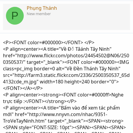
Phụng Thánh
P
New member
<P><FONT color=#000000></FONT> </P>
<P align=center><A title="Về Đᮨ Tâánh Tây Ninh"
href="http://www.flickr.com/photos/24454502@N06/250
0350537/" target="_blank"><FONT color=#000000><IMG
class=pc_img border=0 alt="Về Đền Thánh Tây Ninh"
src="http://farm3.static.flickr.com/2336/2500350537_65d
4132cde_m.jpg" width=180 height=240 border="0">
</FONT></A></P>
<P align=center><strong><FONT color=#0000ff>Nghe
trực tiếp :</FONT></strong></P>
<P align=center><A title="Bấm vào để xem tác phẩm
mới" href="http://www.nnyvn.com/nhac/9351-
TroVeTayNinh.htm" target="_blank"><SPAN><strong>
<SPAN style="FONT-SIZE: 10pt"><SPAN><SPAN><SPAN>