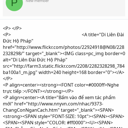
P
New member
<P> </P>
<P> <A title="Di Liên Đài
Đức Hộ Pháp"
href="http://www.flickr.com/photos/22924918@N08/228
2328298/" target="_blank"><IMG class=pc_img border=0
alt="Di Liên Đài Đức Hộ Pháp"
src="http://farm3.static.flickr.com/2208/2282328298_784
ba100a1_m.jpg" width=240 height=168 border="0"></A>
</P>
<P align=center><strong><FONT color=#0000ff>Nghe
trực tiếp :</FONT></strong></P>
<P align=center><A title="Bấm vào để xem tác phẩm
mới" href="http://www.nnyvn.com/nhac/9373-
ChangConNganCach.htm" target="_blank"><SPAN>
<strong><SPAN style="FONT-SIZE: 10pt"><SPAN><SPAN>
<SPAN><SPAN style="COLOR: #ff0000"><U><SPAN>