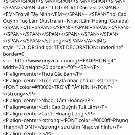
<SPAN><SPAN><SPAN><SPAN><SPAN><SPAN><SPAN>
<SPAN><SPAN style="COLOR: #ff0066"><U><SPAN>
<EM>Trở về Tây Ninh</EM></SPAN> - <SPAN>Thơ: Cao
Quỳnh Tuệ Lâm (Australia) - Nhạc: Lâm Hoàng (Canada)
</SPAN></U></SPAN></SPAN></SPAN></SPAN></SPAN>
</SPAN></SPAN></SPAN></SPAN></SPAN></SPAN>
</SPAN></SPAN></strong></SPAN></A><IMG
style="COLOR: indigo; TEXT-DECORATION: underline"
border=0
src="http://www.nnyvn.com/img/HEADPHON.gif"
width=20 height=20 border="0"><BR></P>
<P align=center>Thưa Các Bạn</P>
<P align=center>Trên đây là nhạc phẩm : <strong>
<FONT color=#ff0000>TRỞ VỀ TÂY NINH</FONT>
</strong></P>
<P align=center>Nhạc : Lâm Hoàng</P>
<P align=center>Lời : Cao Quỳnh Tuệ Lâm</P>
<P align=center>Ca sĩ : Hoàng Long.</P>
<P align=center><strong><FONT color=#0000ff>Phụng
Thánh</FONT></strong> sưu tầm Nhạc và hình.</P>
<P align=center> </P>