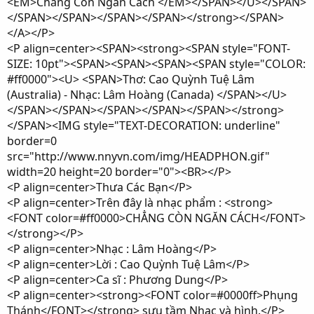
<EM>Chẳng Còn Ngăn Cách </EM></SPAN></U></SPAN>
</SPAN></SPAN></SPAN></SPAN></strong></SPAN>
</A></P>
<P align=center><SPAN><strong><SPAN style="FONT-
SIZE: 10pt"><SPAN><SPAN><SPAN><SPAN style="COLOR:
#ff0000"><U> <SPAN>Thơ: Cao Quỳnh Tuệ Lâm
(Australia) - Nhạc: Lâm Hoàng (Canada) </SPAN></U>
</SPAN></SPAN></SPAN></SPAN></SPAN></strong>
</SPAN><IMG style="TEXT-DECORATION: underline"
border=0
src="http://www.nnyvn.com/img/HEADPHON.gif"
width=20 height=20 border="0"><BR></P>
<P align=center>Thưa Các Bạn</P>
<P align=center>Trên đây là nhạc phẩm : <strong>
<FONT color=#ff0000>CHẲNG CÒN NGĂN CÁCH</FONT>
</strong></P>
<P align=center>Nhạc : Lâm Hoàng</P>
<P align=center>Lời : Cao Quỳnh Tuệ Lâm</P>
<P align=center>Ca sĩ : Phương Dung</P>
<P align=center><strong><FONT color=#0000ff>Phụng
Thánh</FONT></strong> sưu tầm Nhạc và hình.</P>