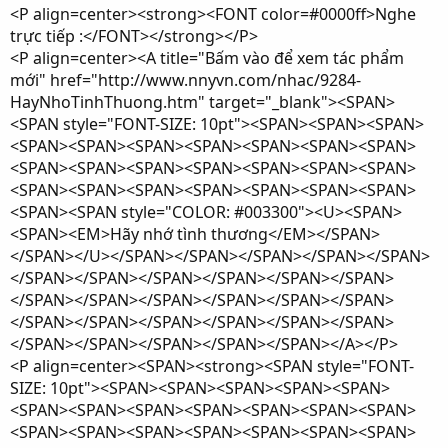
<P align=center><strong><FONT color=#0000ff>Nghe
trực tiếp :</FONT></strong></P>
<P align=center><A title="Bấm vào để xem tác phẩm
mới" href="http://www.nnyvn.com/nhac/9284-
HayNhoTinhThuong.htm" target="_blank"><SPAN>
<SPAN style="FONT-SIZE: 10pt"><SPAN><SPAN><SPAN>
<SPAN><SPAN><SPAN><SPAN><SPAN><SPAN><SPAN>
<SPAN><SPAN><SPAN><SPAN><SPAN><SPAN><SPAN>
<SPAN><SPAN><SPAN><SPAN><SPAN><SPAN><SPAN>
<SPAN><SPAN style="COLOR: #003300"><U><SPAN>
<SPAN><EM>Hãy nhớ tình thương</EM></SPAN>
</SPAN></U></SPAN></SPAN></SPAN></SPAN></SPAN>
</SPAN></SPAN></SPAN></SPAN></SPAN></SPAN>
</SPAN></SPAN></SPAN></SPAN></SPAN></SPAN>
</SPAN></SPAN></SPAN></SPAN></SPAN></SPAN>
</SPAN></SPAN></SPAN></SPAN></SPAN></A></P>
<P align=center><SPAN><strong><SPAN style="FONT-
SIZE: 10pt"><SPAN><SPAN><SPAN><SPAN><SPAN>
<SPAN><SPAN><SPAN><SPAN><SPAN><SPAN><SPAN>
<SPAN><SPAN><SPAN><SPAN><SPAN><SPAN><SPAN>