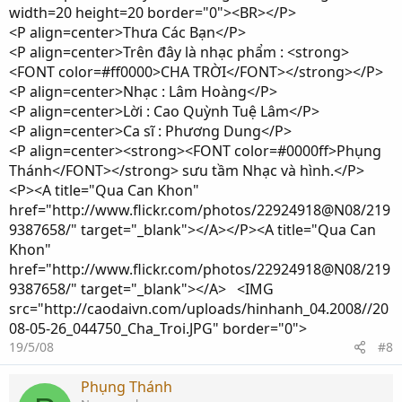
width=20 height=20 border="0"><BR></P>
<P align=center>Thưa Các Bạn</P>
<P align=center>Trên đây là nhạc phẩm : <strong>
<FONT color=#ff0000>CHA TRỜI</FONT></strong></P>
<P align=center>Nhạc : Lâm Hoàng</P>
<P align=center>Lời : Cao Quỳnh Tuệ Lâm</P>
<P align=center>Ca sĩ : Phương Dung</P>
<P align=center><strong><FONT color=#0000ff>Phụng
Thánh</FONT></strong> sưu tầm Nhạc và hình.</P>
<P><A title="Qua Can Khon"
href="http://www.flickr.com/photos/22924918@N08/219
9387658/" target="_blank"></A></P><A title="Qua Can
Khon"
href="http://www.flickr.com/photos/22924918@N08/219
9387658/" target="_blank"></A> <IMG
src="http://caodaivn.com/uploads/hinhanh_04.2008//20
08-05-26_044750_Cha_Troi.JPG" border="0">
19/5/08
#8
Phụng Thánh