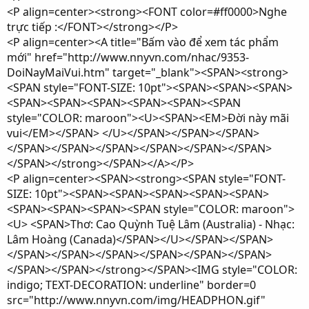
<P align=center><strong><FONT color=#ff0000>Nghe
trực tiếp :</FONT></strong></P>
<P align=center><A title="Bấm vào để xem tác phẩm
mới" href="http://www.nnyvn.com/nhac/9353-
DoiNayMaiVui.htm" target="_blank"><SPAN><strong>
<SPAN style="FONT-SIZE: 10pt"><SPAN><SPAN><SPAN>
<SPAN><SPAN><SPAN><SPAN><SPAN><SPAN
style="COLOR: maroon"><U><SPAN><EM>Đời này mãi
vui</EM></SPAN> </U></SPAN></SPAN></SPAN>
</SPAN></SPAN></SPAN></SPAN></SPAN></SPAN>
</SPAN></strong></SPAN></A></P>
<P align=center><SPAN><strong><SPAN style="FONT-
SIZE: 10pt"><SPAN><SPAN><SPAN><SPAN><SPAN>
<SPAN><SPAN><SPAN><SPAN style="COLOR: maroon">
<U> <SPAN>Thơ: Cao Quỳnh Tuệ Lâm (Australia) - Nhạc:
Lâm Hoàng (Canada)</SPAN></U></SPAN></SPAN>
</SPAN></SPAN></SPAN></SPAN></SPAN></SPAN>
</SPAN></SPAN></strong></SPAN><IMG style="COLOR:
indigo; TEXT-DECORATION: underline" border=0
src="http://www.nnyvn.com/img/HEADPHON.gif"