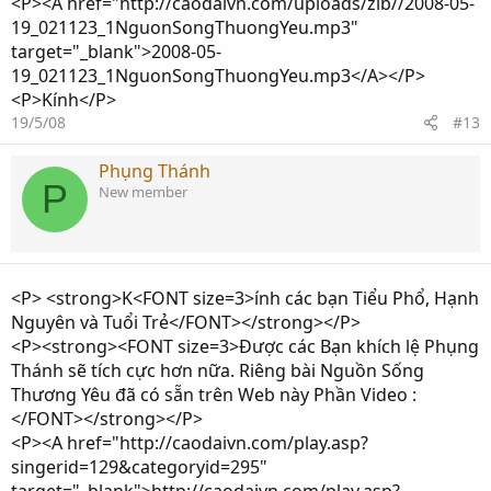
<P><A href="http://caodaivn.com/uploads/zib//2008-05-
19_021123_1NguonSongThuongYeu.mp3"
target="_blank">2008-05-
19_021123_1NguonSongThuongYeu.mp3</A></P>
<P>Kính</P>
19/5/08
#13
Phụng Thánh
P
New member
<P> <strong>K<FONT size=3>ính các bạn Tiểu Phổ, Hạnh
Nguyên và Tuổi Trẻ</FONT></strong></P>
<P><strong><FONT size=3>Được các Bạn khích lệ Phụng
Thánh sẽ tích cực hơn nữa. Riêng bài Nguồn Sống
Thương Yêu đã có sẵn trên Web này Phần Video :
</FONT></strong></P>
<P><A href="http://caodaivn.com/play.asp?
singerid=129&categoryid=295"