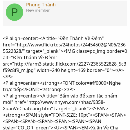
Phụng Thánh
P
New member
<P align=center><A title="Đền Thánh Về Đêm"
href="http://www.flickrtos/24hotos/24454502@N06/236
5522828/" target="_blank"><IMG class=pc_img border=0
alt="Đền Thánh Về Đêm"
src="http://farm3.static.flickr.com/2227/2365522828_5c3
f59c8f9_m.jpg" width=240 height=169 border="0"></A>
</P>
<P align=center><strong><FONT color=#ff0000>Nghe
trực tiếp</FONT></strong> :</P>
<P align=center><A title="Bấm vào để xem tác phẩm
mới" href="http://www.nnyvn.com/nhac/9358-
XuanVeChaGiang.htm" target="_blank"><SPAN>
<strong><SPAN style="FONT-SIZE: 10pt"><SPAN><SPAN>
<SPAN><SPAN><SPAN><SPAN><SPAN><SPAN
style="COLOR: green"><U><SPAN><EM>Xuân Về Cha