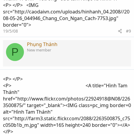
<P> </P> <IMG
src="http://caodaivn.com/uploads/hinhanh_04.2008//20
08-05-26_044946_Chang_Con_Ngan_Cach-7753.jpg"
border="0">
19/5/08
#9
Phụng Thánh
P
New member
<P> </P>
<P> <A title="Hình Tam
Thánh"
href="http://www.flickr.com/photos/22924918@N08/226
3500875/" target="_blank"><IMG class=pc_img border=0
alt="Hình Tam Thánh"
src="http://farm3.static.flickr.com/2088/2263500875_c75
c050b1b_m.jpg" width=165 height=240 border="0"></A>
</P>