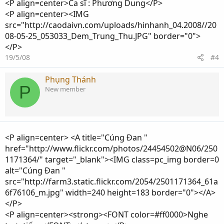
<P align=center>Ca sĩ : Phương Dung</P>
<P align=center><IMG
src="http://caodaivn.com/uploads/hinhanh_04.2008//20
08-05-25_053033_Dem_Trung_Thu.JPG" border="0">
</P>
19/5/08
#4
Phụng Thánh
P
New member
<P align=center> <A title="Cúng Đan "
href="http://www.flickr.com/photos/24454502@N06/250
1171364/" target="_blank"><IMG class=pc_img border=0
alt="Cúng Đan "
src="http://farm3.static.flickr.com/2054/2501171364_61a
6f76106_m.jpg" width=240 height=183 border="0"></A>
</P>
<P align=center><strong><FONT color=#ff0000>Nghe