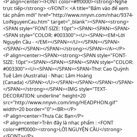
<P align=center><FONT color=#ff0000><strong>Nghe
trực tiếp</strong> </FONT>: <A title="Bấm vào để xem
tác phẩm mới" href="http://www.nnyvn.com/nhac/9374-
LoiNguyenCau.htm" target="_blank"><SPAN><strong>
<SPAN style="FONT-SIZE: 10pt"><SPAN><SPAN><SPAN>
<SPAN style="COLOR: #003300"><U><SPAN><EM>Lời
Nguyện Cầu - </EM></SPAN></U></SPAN></SPAN>
</SPAN></SPAN></SPAN></strong></SPAN></A></P>
<P align=center><SPAN><strong><SPAN style="FONT-
SIZE: 10pt"><SPAN><SPAN><SPAN><SPAN style="COLOR:
#003300"><U><SPAN></SPAN><SPAN>Thơ: Cao Quỳnh
Tuệ Lâm (Australia) - Nhạc: Lâm Hoàng
(Canada) </SPAN></U></SPAN></SPAN></SPAN></SPAN>
</SPAN></strong></SPAN><IMG style="TEXT-
DECORATION: underline" height=20
src="http://www.nnyvn.com/img/HEADPHON.gif"
width=20 border="0"><BR></P>
<P align=center>Thưa Các Bạn</P>
<P align=center>Trên đây là nhạc phẩm : <FONT
color=#ff0000><strong>LỜI NGUYỆN CẦU</strong>
</FONT></P>