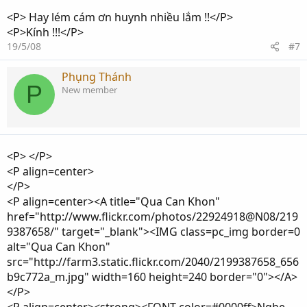
<P> Hay lém cám ơn huynh nhiều lắm !!</P>
<P>Kính !!!</P>
19/5/08
#7
Phụng Thánh
P
New member
<P> </P>
<P align=center>
</P>
<P align=center><A title="Qua Can Khon"
href="http://www.flickr.com/photos/22924918@N08/219
9387658/" target="_blank"><IMG class=pc_img border=0
alt="Qua Can Khon"
src="http://farm3.static.flickr.com/2040/2199387658_656
b9c772a_m.jpg" width=160 height=240 border="0"></A>
</P>