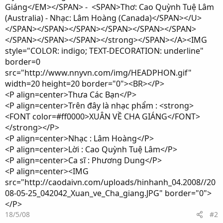
Giáng</EM></SPAN> - <SPAN>Thơ: Cao Quỳnh Tuệ Lâm
(Australia) - Nhạc: Lâm Hoàng (Canada)</SPAN></U>
</SPAN></SPAN></SPAN></SPAN></SPAN></SPAN>
</SPAN></SPAN></SPAN></strong></SPAN></A><IMG
style="COLOR: indigo; TEXT-DECORATION: underline"
border=0
src="http://www.nnyvn.com/img/HEADPHON.gif"
width=20 height=20 border="0"><BR></P>
<P align=center>Thưa Các Bạn</P>
<P align=center>Trên đây là nhạc phẩm : <strong>
<FONT color=#ff0000>XUÂN VỀ CHA GIÁNG</FONT>
</strong></P>
<P align=center>Nhạc : Lâm Hoàng</P>
<P align=center>Lời : Cao Quỳnh Tuệ Lâm</P>
<P align=center>Ca sĩ : Phương Dung</P>
<P align=center><IMG
src="http://caodaivn.com/uploads/hinhanh_04.2008//20
08-05-25_042042_Xuan_ve_Cha_giang.JPG" border="0">
</P>
18/5/08
#2