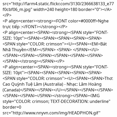
src="http://farm4.static.flickr.com/3130/2366638133_e77
f0cbf06_m.jpg" width=240 height=180 border="0"></A>
</P>
<P align=center><strong><FONT color=#0000ff>Nghe
trực tiếp :</FONT></strong></P>
<P align=center><SPAN><strong><SPAN style="FONT-
SIZE: 10pt"><SPAN><SPAN><SPAN><SPAN><SPAN>
<SPAN style="COLOR: crimson"><U><SPAN><EM>Bát
Nhã Thuyền</EM></SPAN> <SPAN> </SPAN></U>
</SPAN></SPAN></SPAN></SPAN></SPAN></SPAN>
</SPAN></strong></SPAN></P>
<P align=center><SPAN><strong><SPAN style="FONT-
SIZE: 10pt"><SPAN><SPAN><SPAN><SPAN><SPAN>
<SPAN style="COLOR: crimson"><U><SPAN><SPAN>Thơ:
Cao Quỳnh Tuệ Lâm (Australia) - Nhạc: Lâm Hoàng
(Canada)</SPAN></SPAN></U></SPAN></SPAN></SPAN>
</SPAN></SPAN></SPAN></strong></SPAN><IMG
style="COLOR: crimson; TEXT-DECORATION: underline"
border=0
src="http://www.nnyvn.com/img/HEADPHON.gif"