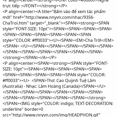
<P align=center><strong><FONT color=#0000ff>Nghe
trực tiếp :</FONT></strong></P>
<P align=center><A title="Bấm vào để xem tác phẩm
mới" href="http://www.nnyvn.com/nhac/9356-
ChaTroi.htm" target="_blank"><SPAN><strong><SPAN
style="FONT-SIZE: 10pt"><SPAN><SPAN><SPAN><SPAN>
<SPAN><SPAN><SPAN><SPAN><SPAN><SPAN
style="COLOR: #ff0033"><U><SPAN><EM>Cha Trời</EM>
</SPAN> </U></SPAN></SPAN></SPAN></SPAN></SPAN>
</SPAN></SPAN></SPAN></SPAN></SPAN></SPAN>
</strong></SPAN></A></P>
<P align=center><SPAN><strong><SPAN style="FONT-
SIZE: 10pt"><SPAN><SPAN><SPAN><SPAN><SPAN>
<SPAN><SPAN><SPAN><SPAN><SPAN style="COLOR:
#ff0033"><U> <SPAN>Thơ: Cao Quỳnh Tuệ Lâm
(Australia) - Nhạc: Lâm Hoàng (Canada)</SPAN></U>
</SPAN></SPAN></SPAN></SPAN></SPAN></SPAN>
</SPAN></SPAN></SPAN></SPAN></SPAN></strong>
</SPAN><IMG style="COLOR: indigo; TEXT-DECORATION:
underline" border=0
src="http://www.nnyvn.com/img/HEADPHON.gif"