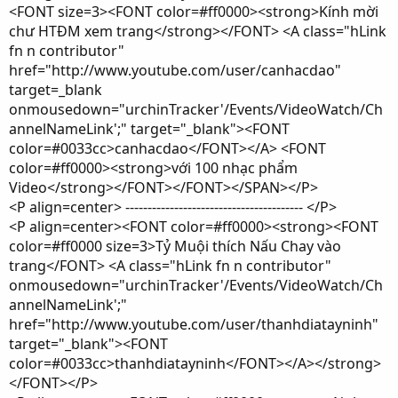
<FONT size=3><FONT color=#ff0000><strong>Kính mời
chư HTĐM xem trang</strong></FONT> <A class="hLink
fn n contributor"
href="http://www.youtube.com/user/canhacdao"
target=_blank
onmousedown="urchinTracker'/Events/VideoWatch/Ch
annelNameLink';" target="_blank"><FONT
color=#0033cc>canhacdao</FONT></A> <FONT
color=#ff0000><strong>với 100 nhạc phẩm
Video</strong></FONT></FONT></SPAN></P>
<P align=center> ---------------------------------------- </P>
<P align=center><FONT color=#ff0000><strong><FONT
color=#ff0000 size=3>Tỷ Muội thích Nấu Chay vào
trang</FONT> <A class="hLink fn n contributor"
onmousedown="urchinTracker'/Events/VideoWatch/Ch
annelNameLink';"
href="http://www.youtube.com/user/thanhdiatayninh"
target="_blank"><FONT
color=#0033cc>thanhdiatayninh</FONT></A></strong>
</FONT></P>