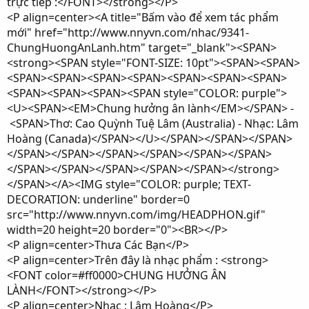
trực tiếp :</FONT></strong></P>
<P align=center><A title="Bấm vào để xem tác phẩm
mới" href="http://www.nnyvn.com/nhac/9341-
ChungHuongAnLanh.htm" target="_blank"><SPAN>
<strong><SPAN style="FONT-SIZE: 10pt"><SPAN><SPAN>
<SPAN><SPAN><SPAN><SPAN><SPAN><SPAN><SPAN>
<SPAN><SPAN><SPAN><SPAN style="COLOR: purple">
<U><SPAN><EM>Chung hưởng ân lành</EM></SPAN> -
<SPAN>Thơ: Cao Quỳnh Tuệ Lâm (Australia) - Nhạc: Lâm
Hoàng (Canada)</SPAN></U></SPAN></SPAN></SPAN>
</SPAN></SPAN></SPAN></SPAN></SPAN></SPAN>
</SPAN></SPAN></SPAN></SPAN></SPAN></strong>
</SPAN></A><IMG style="COLOR: purple; TEXT-
DECORATION: underline" border=0
src="http://www.nnyvn.com/img/HEADPHON.gif"
width=20 height=20 border="0"><BR></P>
<P align=center>Thưa Các Bạn</P>
<P align=center>Trên đây là nhạc phẩm : <strong>
<FONT color=#ff0000>CHUNG HƯỞNG ÂN
LÀNH</FONT></strong></P>
<P align=center>Nhạc : Lâm Hoàng</P>