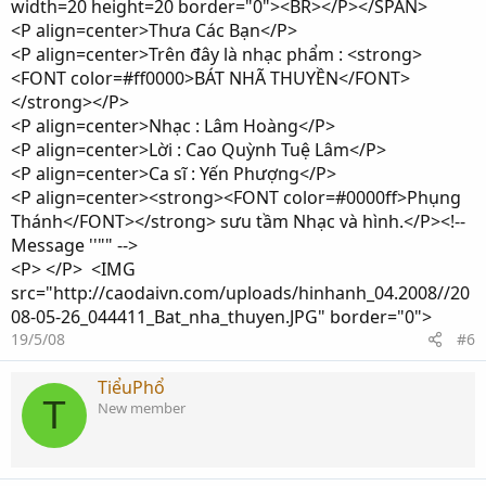
width=20 height=20 border="0"><BR></P></SPAN>
<P align=center>Thưa Các Bạn</P>
<P align=center>Trên đây là nhạc phẩm : <strong>
<FONT color=#ff0000>BÁT NHÃ THUYỀN</FONT>
</strong></P>
<P align=center>Nhạc : Lâm Hoàng</P>
<P align=center>Lời : Cao Quỳnh Tuệ Lâm</P>
<P align=center>Ca sĩ : Yến Phượng</P>
<P align=center><strong><FONT color=#0000ff>Phụng
Thánh</FONT></strong> sưu tầm Nhạc và hình.</P><!--
Message ''"" -->
<P> </P> <IMG
src="http://caodaivn.com/uploads/hinhanh_04.2008//20
08-05-26_044411_Bat_nha_thuyen.JPG" border="0">
19/5/08
#6
TiểuPhổ
T
New member