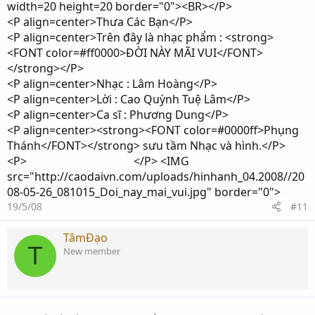
width=20 height=20 border="0"><BR></P>
<P align=center>Thưa Các Bạn</P>
<P align=center>Trên đây là nhạc phẩm : <strong>
<FONT color=#ff0000>ĐỜI NÀY MÃI VUI</FONT>
</strong></P>
<P align=center>Nhạc : Lâm Hoàng</P>
<P align=center>Lời : Cao Quỳnh Tuệ Lâm</P>
<P align=center>Ca sĩ : Phương Dung</P>
<P align=center><strong><FONT color=#0000ff>Phụng
Thánh</FONT></strong> sưu tầm Nhạc và hình.</P>
<P> </P> <IMG
src="http://caodaivn.com/uploads/hinhanh_04.2008//20
08-05-26_081015_Doi_nay_mai_vui.jpg" border="0">
19/5/08
#11
TâmĐạo
T
New member