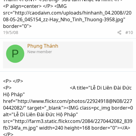
<P align=center> </P> <IMG
src="http://caodaivn.com/uploads/hinhanh_04.2008//20
08-05-26_045154_zz-Hay_Nho_Tinh_Thuong-3958.jpg"
border="0">
19/5/08
#10
Phụng Thánh
P
New member
<P> </P>
<P> <A title="Lễ Di Liên Đài Đức
Hộ Pháp"
href="http://www.flickr.com/photos/22924918@N08/227
0442082/" target="_blank"><IMG class=pc_img border=0
alt="Lễ Di Liên Đài Đức Hộ Pháp"
src="http://farm3.static.flickr.com/2084/2270442082_839
fb734fa_m.jpg" width=240 height=168 border="0"></A>
</P>