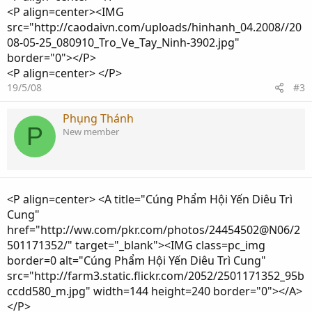
<P align=center><IMG
src="http://caodaivn.com/uploads/hinhanh_04.2008//20
08-05-25_080910_Tro_Ve_Tay_Ninh-3902.jpg"
border="0"></P>
<P align=center> </P>
19/5/08
#3
Phụng Thánh
P
New member
<P align=center> <A title="Cúng Phẩm Hội Yến Diêu Trì
Cung"
href="http://ww.com/pkr.com/photos/24454502@N06/2
501171352/" target="_blank"><IMG class=pc_img
border=0 alt="Cúng Phẩm Hội Yến Diêu Trì Cung"
src="http://farm3.static.flickr.com/2052/2501171352_95b
ccdd580_m.jpg" width=144 height=240 border="0"></A>
</P>