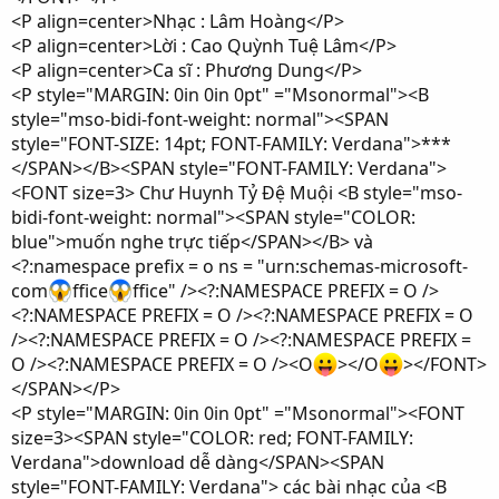
<P align=center>Nhạc : Lâm Hoàng</P>
<P align=center>Lời : Cao Quỳnh Tuệ Lâm</P>
<P align=center>Ca sĩ : Phương Dung</P>
<P style="MARGIN: 0in 0in 0pt" ="Msonormal"><B
style="mso-bidi-font-weight: normal"><SPAN
style="FONT-SIZE: 14pt; FONT-FAMILY: Verdana">***
</SPAN></B><SPAN style="FONT-FAMILY: Verdana">
<FONT size=3> Chư Huynh Tỷ Đệ Muội <B style="mso-
bidi-font-weight: normal"><SPAN style="COLOR:
blue">muốn nghe trực tiếp</SPAN></B> và
<?:namespace prefix = o ns = "urn:schemas-microsoft-
com
ffice
ffice" /><?:NAMESPACE PREFIX = O />
<?:NAMESPACE PREFIX = O /><?:NAMESPACE PREFIX = O
/><?:NAMESPACE PREFIX = O /><?:NAMESPACE PREFIX =
O /><?:NAMESPACE PREFIX = O /><O
></O
></FONT>
</SPAN></P>
<P style="MARGIN: 0in 0in 0pt" ="Msonormal"><FONT
size=3><SPAN style="COLOR: red; FONT-FAMILY:
Verdana">download dễ dàng</SPAN><SPAN
style="FONT-FAMILY: Verdana"> các bài nhạc của <B