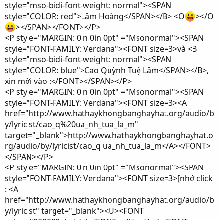
style="mso-bidi-font-weight: normal"><SPAN
style="COLOR: red">Lâm Hoàng</SPAN></B> <O
></O
></SPAN></FONT></P>
<P style="MARGIN: 0in 0in 0pt" ="Msonormal"><SPAN
style="FONT-FAMILY: Verdana"><FONT size=3>và <B
style="mso-bidi-font-weight: normal"><SPAN
style="COLOR: blue">Cao Quỳnh Tuệ Lâm</SPAN></B>,
xin mời vào :</FONT></SPAN></P>
<P style="MARGIN: 0in 0in 0pt" ="Msonormal"><SPAN
style="FONT-FAMILY: Verdana"><FONT size=3><A
href="http://www.hathaykhongbanghayhat.org/audio/b
y/lyricist/cao_q%20ua_nh_tua_la_m"
target="_blank">http://www.hathaykhongbanghayhat.o
rg/audio/by/lyricist/cao_q ua_nh_tua_la_m</A></FONT>
</SPAN></P>
<P style="MARGIN: 0in 0in 0pt" ="Msonormal"><SPAN
style="FONT-FAMILY: Verdana"><FONT size=3>[nhớ click
: <A
href="http://www.hathaykhongbanghayhat.org/audio/b
y/lyricist" target="_blank"><U><FONT