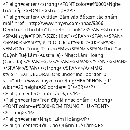
<P align=center><strong><FONT color=#ff0000>Nghe
trực tiếp :</FONT></strong></P>
<P align=center><A title="Bấm vào để xem tác phẩm
mới" href="http://www.nnyvn.com/nhac/9366-
DemTrungThu.htm" target="_blank"><SPAN><strong>
<SPAN style="FONT-SIZE: 10pt"><SPAN><SPAN><SPAN>
<SPAN><SPAN style="COLOR: #ff9900"><U><SPAN>
<EM>Đêm Trung Thu - </EM></SPAN> <SPAN>Thơ: Cao
Quỳnh Tuệ Lâm (Australia) - Nhạc: Lâm Hoàng
(Canada) </SPAN></U></SPAN></SPAN></SPAN></SPAN>
</SPAN></SPAN></strong></SPAN></A><IMG
style="TEXT-DECORATION: underline" border=0
src="http://www.nnyvn.com/img/HEADPHON.gif"
width=20 height=20 border="0"><BR></P>
<P align=center>Thưa Các Bạn</P>
<P align=center>Trên đây là nhạc phẩm : <strong>
<FONT color=#ff0000>ĐÊM TRUNG THU</FONT>
</strong></P>
<P align=center>Nhạc : Lâm Hoàng</P>
<P align=center>Lời : Cao Quỳnh Tuệ Lâm</P>