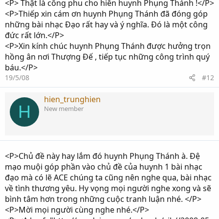
<P> Thật là công phu cho hiền huynh Phụng Thánh !</P>
<P>Thiếp xin cám ơn huynh Phụng Thánh đã đóng góp
những bài nhạc Đạo rất hay và ý nghĩa. Đó là một công
đức rất lớn.</P>
<P>Xin kính chúc huynh Phụng Thánh được hưởng trọn
hồng ân nơi Thượng Đế , tiếp tục những công trình quý
báu.</P>
19/5/08
#12
hien_trunghien
H
New member
<P>Chủ đề này hay lắm đó huynh Phụng Thánh à. Đệ
mạo muội góp phần vào chủ đề của huynh 1 bài nhạc
đạo mà có lẽ ACE chúng ta cũng nên nghe qua, bài nhạc
về tình thương yêu. Hy vọng mọi người nghe xong và sẽ
bình tâm hơn trong những cuộc tranh luận nhé. </P>
<P>Mời mọi người cùng nghe nhé.</P>