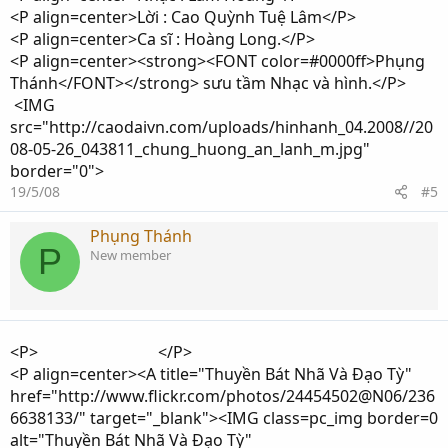
<P align=center>Lời : Cao Quỳnh Tuệ Lâm</P>
<P align=center>Ca sĩ : Hoàng Long.</P>
<P align=center><strong><FONT color=#0000ff>Phụng
Thánh</FONT></strong> sưu tầm Nhạc và hình.</P>
<IMG
src="http://caodaivn.com/uploads/hinhanh_04.2008//20
08-05-26_043811_chung_huong_an_lanh_m.jpg"
border="0">
19/5/08
#5
Phụng Thánh
P
New member
<P> </P>
<P align=center><A title="Thuyền Bát Nhã Và Đạo Tỳ"
href="http://www.flickr.com/photos/24454502@N06/236
6638133/" target="_blank"><IMG class=pc_img border=0
alt="Thuyền Bát Nhã Và Đạo Tỳ"