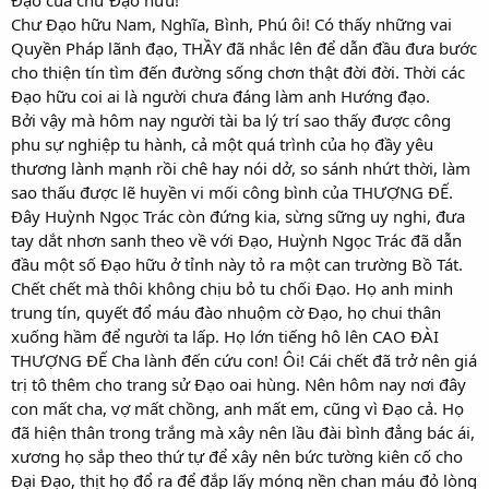
Đạo của chư Đạo hữu!
Chư Đạo hữu Nam, Nghĩa, Bình, Phú ôi! Có thấy những vai
Quyền Pháp lãnh đạo, THẦY đã nhắc lên để dẫn đầu đưa bước
cho thiện tín tìm đến đường sống chơn thật đời đời. Thời các
Đạo hữu coi ai là người chưa đáng làm anh Hướng đạo.
Bởi vậy mà hôm nay người tài ba lý trí sao thấy được công
phu sự nghiệp tu hành, cả một quá trình của họ đầy yêu
thương lành mạnh rồi chê hay nói dở, so sánh nhứt thời, làm
sao thấu được lẽ huyền vi mối công bình của THƯỢNG ĐẾ.
Đây Huỳnh Ngọc Trác còn đứng kia, sừng sững uy nghi, đưa
tay dắt nhơn sanh theo về với Đạo, Huỳnh Ngọc Trác đã dẫn
đầu một số Đạo hữu ở tỉnh này tỏ ra một can trường Bồ Tát.
Chết chết mà thôi không chịu bỏ tu chối Đạo. Họ anh minh
trung tín, quyết đổ máu đào nhuộm cờ Đạo, họ chui thân
xuống hầm để người ta lấp. Họ lớn tiếng hô lên CAO ĐÀI
THƯỢNG ĐẾ Cha lành đến cứu con! Ôi! Cái chết đã trở nên giá
trị tô thêm cho trang sử Đạo oai hùng. Nên hôm nay nơi đây
con mất cha, vợ mất chồng, anh mất em, cũng vì Đạo cả. Họ
đã hiện thân trong trắng mà xây nên lầu đài bình đẳng bác ái,
xương họ sắp theo thứ tự để xây nên bức tường kiên cố cho
Đại Đạo, thịt họ đổ ra để đắp lấy móng nền chan máu đỏ lòng