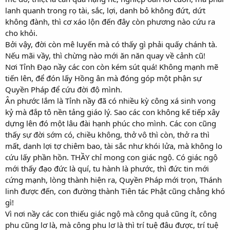
lanh quanh trong rọ tài, sắc, lợi, danh bỏ không đứt, dứt
không đành, thì cơ xáo lộn đến đây còn phương nào cứu ra
cho khỏi.
Bởi vậy, đời còn mê luyến mà có thấy gì phải quấy chánh tà.
Nếu mãi vầy, thì chừng nào mới ăn năn quay về cảnh cũ!
Nơi Tỉnh Đạo nầy các con còn kém sút quá! Không mạnh mẽ
tiến lên, để đón lấy Hồng ân mà đóng góp một phận sự
Quyền Pháp để cứu đời độ mình.
Ân phước lắm là Tỉnh nầy đã có nhiều kỳ công xá sinh vong
kỷ mà đắp tô nền tảng giáo lý. Sao các con không kế tiếp xây
dựng lên đó một lâu đài hạnh phúc cho mình. Các con cũng
thấy sự đời sớm có, chiều không, thở vô thì còn, thở ra thì
mất, danh lợi tợ chiêm bao, tài sắc như khói lửa, mà không lo
cứu lấy phần hồn. THẦY chỉ mong con giác ngộ. Có giác ngộ
mới thấy đạo đức là quí, tu hành là phước, thì đức tin mới
cứng mạnh, lòng thành hiện ra, Quyền Pháp mới trọn, Thánh
linh được đến, con đường thành Tiên tác Phật cũng chẳng khó
gì!
Vì nơi nầy các con thiếu giác ngộ mà công quả cũng ít, công
phu cũng lơ là, mà công phu lơ là thì trí tuệ đâu được, trí tuệ