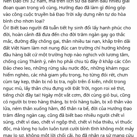
Nền Đạo chỉ 32 năm, mà trên lịch sử đã đánh dấu nhiều giai
đoạn quan trọng vô cùng, Hướng đạo đã làm gì đóng góp
vào công cuộc truyền bá Đạo Trời xây dựng nền tự do hòa
bình cho nhơn loại?
Ôi! Biết bao người đã tuẫn tiết hy sinh đổi lấy hạnh phúc cho
đời, hoàn cảnh đã đưa đến cho đời trăm ngàn gay go thắc
mắc, đường đầy chông gai, thân nhiều tai nạn, khắp trên dãi
đất Việt Nam làm nơi nung đúc can trường chí hướng không
đầu hàng bất cứ một trường hợp nào nghịch với lương tâm,
chống cùng Thánh ý, nên họ phải chịu tù đày ở khắp các Côn
Đảo cheo leo, những rừng sâu nước độc, những khám ngục
hiểm nghèo, các nhà giam yếu trọng, họ từng đói rét, chưn
cùm tay kẹp, thân bị nỏ bị tra, ngồi trên ổ kiến, nhốt trong
ngục mù, lấy thân chịu đựng với Đất Trời, ngọn roi xé thịt,
tiếng chửi đầy tai! Ngày một vắt cơm, đời cùng gió bụi, cũng
có người bị treo hàng tháng, bị trói hàng tuần, bị xô thân vào
lửa, ném thân xuống hầm, đổ thân ra bể, đời của Hướng Đạo
trăm đắng ngàn cay, cũng đã biết bao nhiêu người chết vì
súng, chết vì dao, chết vì ngộp thở, chết vì hỏa thiêu, vì thuốc
độc, mà lòng họ luôn luôn tươi cười bình tĩnh không một mảy
may lo sợ, không một lời chối cãi, họ đã nhận ra sứ mạng cứu