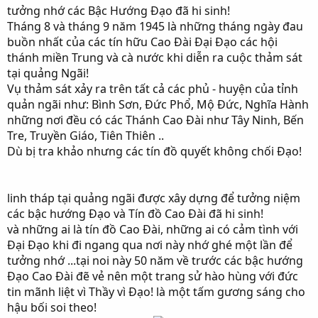
tưởng nhớ các Bậc Hướng Đạo đã hi sinh!
Tháng 8 và tháng 9 năm 1945 là những tháng ngày đau
buồn nhất của các tín hữu Cao Đài Đại Đạo các hội
thánh miền Trung và cà nước khi diễn ra cuộc thảm sát
tại quảng Ngãi!
Vụ thảm sát xảy ra trên tất cả các phủ - huyện của tỉnh
quản ngãi như: Bình Sơn, Đức Phổ, Mộ Đức, Nghĩa Hành
những nơi đều có các Thánh Cao Đài như Tây Ninh, Bến
Tre, Truyền Giáo, Tiên Thiên ..
Dù bị tra khảo nhưng các tín đồ quyết không chối Đạo!
linh tháp tại quảng ngãi được xây dựng để tưởng niệm
các bậc hướng Đạo và Tín đồ Cao Đài đã hi sinh!
và những ai là tín đồ Cao Đài, những ai có cảm tình với
Đại Đạo khi đi ngang qua nơi này nhớ ghé một lần để
tưởng nhớ ...tại noi này 50 năm về trước các bậc hướng
Đạo Cao Đài đẽ vẻ nên một trang sử hào hùng với đức
tin mãnh liệt vì Thầy vì Đạo! là một tấm gương sáng cho
hậu bối soi theo!