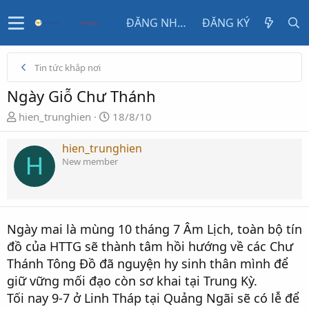
ĐĂNG NHẬP
ĐĂNG KÝ
Tin tức khắp nơi
Ngày Giỗ Chư Thánh
N
N
hien_trunghien
18/8/10
g
g
ư
à
hien_trunghien
H
ờ
y
New member
i
g
k
ử
h
i
ở
Ngày mai là mùng 10 tháng 7 Âm Lịch, toàn bộ tín
i
đồ của HTTG sẽ thành tâm hồi hướng về các Chư
t
ạ
Thánh Tông Đồ đã nguyện hy sinh thân mình để
o
giữ vững mối đạo còn sơ khai tại Trung Kỳ.
Tối nay 9-7 ở Linh Tháp tại Quảng Ngãi sẽ có lễ để