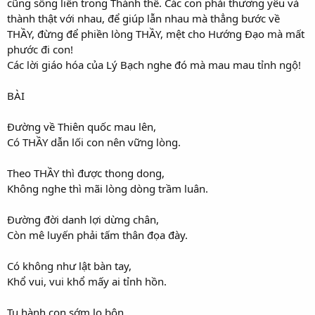
cũng sống liền trong Thánh thể. Các con phải thương yêu và
thành thật với nhau, để giúp lẫn nhau mà thẳng bước về
THẦY, đừng để phiền lòng THẦY, mệt cho Hướng Đạo mà mất
phước đi con!
Các lời giáo hóa của Lý Bạch nghe đó mà mau mau tỉnh ngộ!
BÀI
Đường về Thiên quốc mau lên,
Có THẦY dẫn lối con nên vững lòng.
Theo THẦY thì được thong dong,
Không nghe thì mãi lòng dòng trầm luân.
Đường đời danh lợi dừng chân,
Còn mê luyến phải tấm thân đọa đày.
Có không như lật bàn tay,
Khổ vui, vui khổ mấy ai tỉnh hồn.
Tu hành con sớm lo bôn,