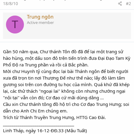
18/8/10
#2
Trung ngôn
T
Active member
Gần 50 năm qua, Chư thánh Tôn đồ đã để lại một trang sử
hào hùng, một dấu son đỏ trên tiến trình đưa Đại Đạo Tam Kỳ
Phổ Độ ra Trung phần và rồi cả Bắc phần.
Mời chư Huynh tỷ cùng đọc lại bài Thánh ngôn để biết người
xưa đã trọn tin nơi Thượng Đế như thế nào; lấy đó làm tấm
gương soi trên con đường tu học của mình. Quá khứ đã khép
lại, các thử thách "ngoại lai" không còn nhưng chướng ngại
"nội tại" vẫn còn đó; Cơ đạo cứ mãi dùng dằng ...
Cầu xin Chư thánh tông đồ hộ trì cho Cơ đạo Trung Hưng; soi
dẫn cho Anh Chị Em chúng em.
Trích từ Thánh Truyền Trung Hưng, HTTG Cao Đài.
__________________________________
Linh Tháp, ngày 16-12-ĐĐ.33 (Mậu Tuất)