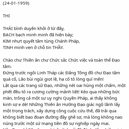
(24-01-1959)
THI
THÁI bình duyên khởi ở từ đây,
BẠCH bạch minh minh đã hiện bày;
KIM nhựt quyết tâm tùng Chánh Pháp,
TINH minh vẹn ở chỗ tin THẦY.
Chào chư Thiên ân chư Chức sắc Chức việc và toàn thể Đạo
tâm.
Đứng trước ngôi Linh Tháp các Đấng Tông đồ chư Đạo tâm
quá cố, Lão bùi ngùi giọt lệ, hạ cố tỏ lòng quí mến!
Lật qua các trang sử Đạo, những nét oai hùng một chấm, một
phết đều tỏ ra cương cường mảnh liệt! Kéo qua những bức
màn, trông cả một sự uy nghi Quyền Pháp, ai thấy không
kinh sợ e dè! Những Thiên ân Hướng Đạo giác ngộ lãnh lấy
một trọng trách, xây dựng công cuộc cứu thế, đã trải qua
không biết bao đoạn đường đầy ghê sợ, mà lòng không nao
núng trước một sứ mạng tiền đồ sự nghiệp ngày mai.