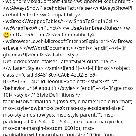
<w:IgnoreMixedContent>false</w:IgnoreMixedContent>
<w:AlwaysShowPlaceholderText>false</w:AlwaysShowPl
aceholderText> <w:Compatibility>
<w:BreakWrappedTables/> <w:SnapToGridInCell/>
<w:WrapTextWithPunct/> <w:UseAsianBreakRules/> <w
ontGrowAutofit/> </w:Compatibility>
<w:BrowserLevel>MicrosoftInternetExplorer4</w:Brows
erLevel> </w:WordDocument> </xml><![endif]--><!--[if
gte mso 9]><xml> <w:LatentStyles
DefLockedState="false" LatentStyleCount="156">
</w:LatentStyles> </xml><![endif]--><!--[if !mso]><object
classid="clsid:38481807-CA0E-42D2-BF39-
B33AF135CC4D" id=ieooui></object> <style> st1\:*
{behavior:url(#ieooui) } </style> <![endif]--><!--[if gte mso
10]> <style> /* Style Definitions */
table.MsoNormalTable {mso-style-name:"Table Normal";
mso-tstyle-rowband-size:0; mso-tstyle-colband-size:0;
mso-style-noshow:yes; mso-style-parent:""; mso-
padding-alt:0in 5.4pt 0in 5.4pt; mso-para-margin:0in;
mso-para-margin-bottom:.0001pt; mso-
pagination:widow-orphan; font-size:10.0pt; font-