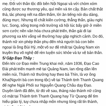
mẹ. Đối với thân tộc đôi bên Nội Ngoại và với chòm xóm
cũng được sự thương yêu, quí mến và tin cậy. Bản chất thật
thà, tác phong nết na đằm thắm, lời ăn tiếng nói dịu dàng,
đúng mực. Nhưng tố chất kiên cường, thẳng thắn, giàu nghị
lực. Song, sống trong môi trường xã hội lúc bấy giờ ở miền
sơn cước nên văn hóa chưa phát triển, thân gái đi lại
phương xa khi vắng vẻ thường hay gặp nghịch cảnh. Do đó,
thánh nữ xin phép thân phụ đến nhà người bà con bên
ngoại là ông Bùi Hý, một võ sư đệ nhất tại Quảng Nam xin
truyền thụ võ nghệ để rèn luyện sức khỏe và tự vệ bản thân.
5/ Gặp Đạo Thầy :
Đến khi cơ Đạo miền Trung khai mở, năm 1936, Đạo Cao
Đài phát triển mạnh mẽ tại Quảng Nam, lan rộng dần lên
miền núi, Thánh nữ thường hay theo bà Thìn, là vợ ông
Kha(Người bà con trong tộc) về tại Thánh tịnh Thanh Quang
để nghe Ngài Phối sư Nguyễn Quang Châu dạy Đạo.
Duyên lành đã đến, từ đó về sau, tháng nào thánh nữ cũng
có mặt tại Thánh tịnh Thanh Quang hay Từ Quang để tìm
hiểu giáo lý, tuy chưa nhập môn nhưng lòng rất tín thành,