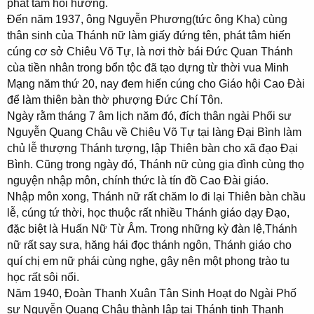
phát tâm hồi hướng.
Đến năm 1937, ông Nguyễn Phương(tức ông Kha) cùng
thân sinh của Thánh nữ làm giấy đứng tên, phát tâm hiến
cúng cơ sở Chiêu Võ Tự, là nơi thờ bái Đức Quan Thánh
cùa tiền nhân trong bổn tộc đã tạo dựng từ thời vua Minh
Mạng năm thứ 20, nay đem hiến cúng cho Giáo hội Cao Đài
để làm thiên bàn thờ phượng Đức Chí Tôn.
Ngày rằm tháng 7 âm lịch năm đó, đích thân ngài Phối sư
Nguyễn Quang Châu về Chiêu Võ Tự tại làng Đại Bình làm
chủ lễ thượng Thánh tượng, lập Thiên bàn cho xã đạo Đại
Bình. Cũng trong ngày đó, Thánh nữ cùng gia đình cùng thọ
nguyện nhập môn, chính thức là tín đồ Cao Đài giáo.
Nhập môn xong, Thánh nữ rất chăm lo đi lại Thiên bàn chầu
lễ, cúng tứ thời, học thuộc rất nhiều Thánh giáo dạy Đạo,
đặc biệt là Huấn Nữ Từ Âm. Trong những kỳ đàn lệ,Thánh
nữ rất say sưa, hăng hái đọc thánh ngôn, Thánh giáo cho
quí chị em nữ phái cùng nghe, gây nên một phong trào tu
học rất sôi nổi.
Năm 1940, Đoàn Thanh Xuân Tân Sinh Hoạt do Ngài Phố
sư Nguyễn Quang Châu thành lập tại Thánh tịnh Thanh