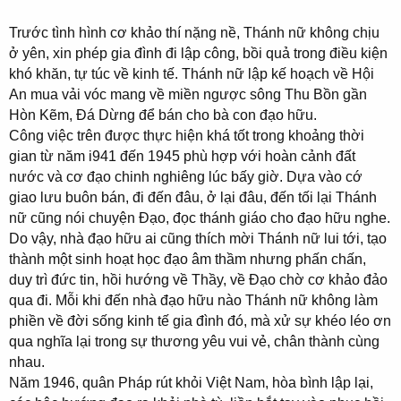
Trước tình hình cơ khảo thí nặng nề, Thánh nữ không chịu
ở yên, xin phép gia đình đi lập công, bồi quả trong điều kiện
khó khăn, tự túc về kinh tế. Thánh nữ lập kế hoạch về Hội
An mua vải vóc mang về miền ngược sông Thu Bồn gần
Hòn Kẽm, Đá Dừng để bán cho bà con đạo hữu.
Công việc trên được thực hiện khá tốt trong khoảng thời
gian từ năm i941 đến 1945 phù hợp với hoàn cảnh đất
nước và cơ đạo chinh nghiêng lúc bấy giờ. Dựa vào cớ
giao lưu buôn bán, đi đến đâu, ở lại đâu, đến tối lại Thánh
nữ cũng nói chuyện Đạo, đọc thánh giáo cho đạo hữu nghe.
Do vậy, nhà đạo hữu ai cũng thích mời Thánh nữ lui tới, tạo
thành một sinh hoạt học đạo âm thầm nhưng phấn chấn,
duy trì đức tin, hồi hướng về Thầy, về Đạo chờ cơ khảo đảo
qua đi. Mỗi khi đến nhà đạo hữu nào Thánh nữ không làm
phiền về đời sống kinh tế gia đình đó, mà xử sự khéo léo ơn
qua nghĩa lại trong sự thương yêu vui vẻ, chân thành cùng
nhau.
Năm 1946, quân Pháp rút khỏi Việt Nam, hòa bình lập lại,