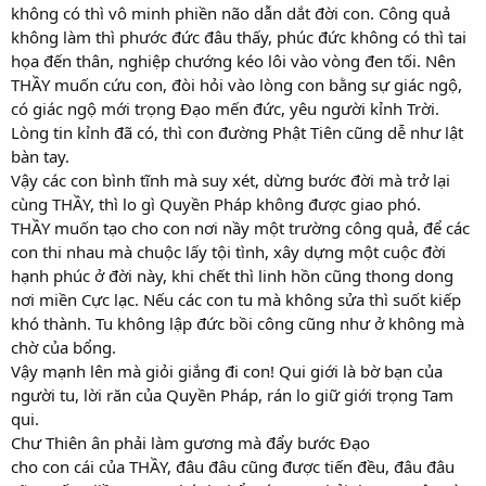
không có thì vô minh phiền não dẫn dắt đời con. Công quả
không làm thì phước đức đâu thấy, phúc đức không có thì tai
họa đến thân, nghiệp chướng kéo lôi vào vòng đen tối. Nên
THẦY muốn cứu con, đòi hỏi vào lòng con bằng sự giác ngộ,
có giác ngộ mới trọng Đạo mến đức, yêu người kỉnh Trời.
Lòng tin kỉnh đã có, thì con đường Phật Tiên cũng dễ như lật
bàn tay.
Vậy các con bình tĩnh mà suy xét, dừng bước đời mà trở lại
cùng THẦY, thì lo gì Quyền Pháp không được giao phó.
THẦY muốn tạo cho con nơi nầy một trường công quả, để các
con thi nhau mà chuộc lấy tội tình, xây dựng một cuộc đời
hạnh phúc ở đời này, khi chết thì linh hồn cũng thong dong
nơi miền Cực lạc. Nếu các con tu mà không sửa thì suốt kiếp
khó thành. Tu không lập đức bồi công cũng như ở không mà
chờ của bổng.
Vậy mạnh lên mà giỏi giắng đi con! Qui giới là bờ bạn của
người tu, lời răn của Quyền Pháp, rán lo giữ giới trọng Tam
qui.
Chư Thiên ân phải làm gương mà đẩy bước Đạo
cho con cái của THẦY, đâu đâu cũng được tiến đều, đâu đâu