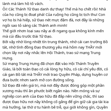
lành mà làm hồ tô vách.
Ôi! Các Thánh Tử Đạo danh dự thay! Thế mà họ chết rồi! Nhà
của họ cũng bị đoạt phá! Của ruộng họ cũng bị tịch thu! Con
vợ họ bị hà hiếp, sử Đạo nét mực đậm đà, nơi đây là những
ngôi sao tỏ sáng các Thánh anh minh!
Thế giới nhơn loại sau nầy ai đi ngang qua không kính mến
mà cúi đầu trước Đài Tử Đạo.
Bởi vậy nhờ lòng nhiệt tín trung thành, nhờ cái can trường Bồ
tát, nhờ tình đồng Đạo thương yêu mà hôm nay THẦY mới
chọn lấy nơi nầy nhắc lên Hội Thánh, trao sứ mạng Trung
Hưng.
Sứ mạng Trung Hưng đã chọn đặt vào Hội Thánh Truyền
Giáo, là bởi toàn Đạo có cái lòng hy hữu, có cái chí yêu đời, có
cái gan Bồ tát mà THẦY mới trao Quyền Pháp, dựng huyền cơ
đưa bước nhơn sanh mở con đường sống.
Sử Đạo đã nên giá trị, mà nơi đây được đóng góp một phần
xương máu thì ân phước biết ngần nào. Nền móng và sự
nghiệp con anh của Đạo hữu đã đắp nên vững chắc, thì sao
được Đạo hữu nơi nầy không cố gắng để gìn giữ cái gia tài kia
mà hưởng, lại thờ ơ tu hành bê trễ, qui giới không gìn, Quyền