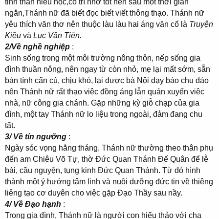
tinh thần hiếu học,có trí nhớ tốt nên sau một thời gian
ngắn,Thánh nữ đã biết đọc biết viết thông thạo. Thánh nữ
yêu thích văn thơ nên thuộc làu làu hai áng văn cổ là
Truyện
Kiều
và
Lục Vân Tiên.
2/Về nghề nghiệp
:
Sinh sống trong một môi trường nông thôn, nếp sống gia
đình thuần nông, nên ngay từ còn nhỏ, mẹ lại mất sớm, sẵn
bản tính cẩn cù, chịu khó, lại được bà Nội dạy bảo chu đáo
nên Thánh nữ rất thạo việc đồng áng lẫn quán xuyến việc
nhà, nữ công gia chánh. Gặp những kỳ giỗ chạp của gia
đình, một tay Thánh nữ lo liệu trong ngoài, đảm đang chu
tất.
3/ Về tín ngưỡng
:
Ngày sóc vọng hằng tháng, Thánh nữ thường theo thân phụ
đến am Chiêu Võ Tự, thờ Đức Quan Thánh Đế Quân để lễ
bái, cầu nguyện, tụng kinh Đức Quan Thánh. Từ đó hình
thành một ý hướng tâm linh và nuôi dưỡng đức tin về thiêng
liêng tạo cơ duyên cho việc gặp Đạo Thầy sau nầy.
4/ Về Đạo hạnh
:
Trong gia đình, Thánh nữ là người con hiếu thảo với cha