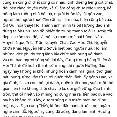
cùng ăn cùng ở, chết sống có nhau, tình thiêng liêng cột chặt,
đôi bên ràng rịt yêu mến, kẻ sĩ làm công chức chia lương, kẻ
nông làm ruộng nhà bỏ lúa, người buôn lấy lãi góp vào,
người thợ người thuê đến cất trại làm nhà, hiến công bỏ của.
Ôi! Quí hóa thay! Hội Thánh anh minh ta ôi! Hướng đạo anh
dũng ta ôi! Chư Đạo đồ nhiệt tín trung thành ta ôi! Gương tốt
đẹp kia còn treo đó, cả một sự mạnh mẽ oai hùng. Nào
Huỳnh Ngọc Trác, Trần Nguyên Chất, Cao Hữu Chí, Nguyễn
Chơn Khai, Nguyễn Như Sơ và biết bao người nữa. Họ làm
những việc phi thường lãnh lấy chức anh hùng vô danh.
Và còn bao người sống sót lại đây, đứng trong hàng Thiên ân
Hội Thánh để hoàn thành sứ mạng, thì người Hướng đạo
ngày nay không ai khỏi những hoàn cảnh mài giũa, thời gian
nấu nung, từng vào tù ra tội quên thân lãnh lấy gánh Đạo, xa
gia đình, lìa vợ con, bỏ lợi danh, quên khổ nhọc, suốt một thời
gian liên tiếp không chối chạy lơ là, qui giới vững, đạo hạnh
tròn, thịt cá nhét vào miệng họ cũng nhả ra, tiền bạc đưa vào
tay họ không chịu lấy, gươm súng giơ trước mặt, họ cũng
một dạ vì Đạo cùng THẦY, không đầu hàng trước mọi ngăm
nghe cám dỗ. Người ấy cũng đã xứng đáng làm anh Hướng