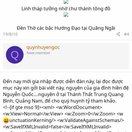
Linh tháp tưởng nhớ chư thánh tông đồ
Đền Thờ các bậc Hướng Đạo tại Quãng Ngãi​
19/8/10
#4
quynhuyengoc
Q
New member
Đến nay mới gia nhập được diễn đàn này, lại đọc được
mục này xin gởi bài viết này, nguyên của gia đình hiền đệ
Nguyễn Quốc....nguyên ở tại Thánh Thất Trung Quang
Bình, Quảng Nam, để cho quý huynh tỷ tham khảo.
<!--[if gte mso 9]><xml> <w:WordDocument>
<w:View>Normal</w:View> <w:Zoom>0</w:Zoom> <w
unctuationKerning/> <w:ValidateAgainstSchemas/>
<w:SaveIfXMLInvalid>false</w:SaveIfXMLInvalid>