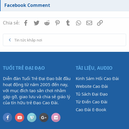
Facebook Comment
Facebook
Twitter
Reddit
Pinterest
Tumblr
WhatsApp
Email
Link
Chia sẻ:
Tin tức khắp nơi
TUỔI TRẺ ĐẠI ĐẠO
TÀI LIỆU, AUDIO
Diễn đàn Tuổi Trẻ Đại Đạo bắt đầu
Kinh Sám Hối Cao Đài
hoạt động từ năm 2005 đến nay,
Website Cao Đài
với mục đích tạo sân chơi nhằm
Tủ Sách Đại Đạo
gặp gỡ, giao lưu và chia sẻ giáo lý
Từ Điển Cao Đài
của tín hữu trẻ Đạo Cao Đài.
Cao Đài E-Book