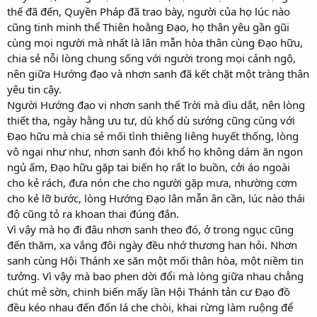
thế đã đến, Quyền Pháp đã trao bày, người của họ lúc nào
cũng tinh minh thể Thiên hoằng Đạo, họ thân yêu gần gũi
cùng mọi người mà nhất là lân mẫn hòa thân cùng Đạo hữu,
chia sẻ nỗi lòng chung sống với người trong mọi cảnh ngộ,
nên giữa Hướng đạo và nhơn sanh đã kết chặt một tràng thân
yêu tin cậy.
Người Hướng đạo vị nhơn sanh thế Trời mà dìu dắt, nên lòng
thiết tha, ngày hằng ưu tư, dù khổ dù sướng cũng cùng với
Đạo hữu mà chia sẻ mối tình thiêng liêng huyết thống, lòng
vô ngại như như, nhơn sanh đói khổ họ không dám ăn ngon
ngủ ấm, Đạo hữu gặp tai biến họ rất lo buồn, cởi áo ngoài
cho kẻ rách, đưa nón che cho người gặp mưa, nhường cơm
cho kẻ lỡ bước, lòng Hướng Đạo lân mẫn ân cần, lúc nào thái
độ cũng tỏ ra khoan thai đúng đắn.
Vì vậy mà họ đi đâu nhơn sanh theo đó, ở trong ngục cũng
đến thăm, xa vắng đôi ngày đều nhớ thương han hỏi. Nhơn
sanh cùng Hội Thánh xe săn một mối thân hòa, một niềm tin
tưởng. Vì vậy mà bao phen dời đổi mà lòng giữa nhau chẳng
chút mẻ sờn, chinh biến mấy lần Hội Thánh tản cư Đạo đồ
đều kéo nhau đến đốn lá che chòi, khai rừng làm ruộng để