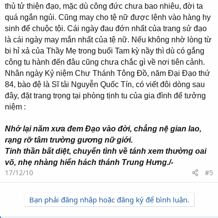
thủ tử thiện đạo, mặc dù công đức chưa bao nhiêu, đời ta
quá ngắn ngủi. Cũng may cho tệ nữ được lệnh vào hàng hy
sinh để chuộc tội. Cái ngày đau đớn nhất của trang sử đạo
là cái ngày may mắn nhất của tệ nữ. Nếu không nhờ lòng từ
bi hỉ xả của Thầy Mẹ trong buổi Tam kỳ nầy thì dù có gắng
công tu hành đến đâu cũng chưa chắc gì về nơi tiên cảnh.
Nhân ngày Kỷ niệm Chư Thánh Tông Đồ, năm Đại Đạo thứ
84, bào đệ là Sĩ tải Nguyễn Quốc Tín, có viết đôi dòng sau
đây, đặt trang trọng tại phòng tịnh tu của gia đình để tưởng
niệm :
Nhớ lại năm xưa đem Đạo vào đời, chẳng nệ gian lao,
rạng rỡ tâm trường gương nữ giới.
Tinh thần bất diệt, chuyển tình về tánh xem thường oai
võ, nhẹ nhàng hiển hách thánh Trung Hưng./-
17/12/10
#5
Bạn phải đăng nhập hoặc đăng ký để bình luận.