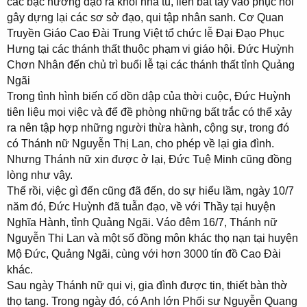
các bậc hướng đạo ra khỏi nhà tù, liền bắt tay vào phục hồi
gây dựng lại các sơ sở đạo, qui tập nhân sanh. Cơ Quan
Truyền Giáo Cao Đài Trung Việt tổ chức lễ Đại Đạo Phục
Hưng tại các thánh thất thuộc phạm vi giáo hội. Đức Huỳnh
Chơn Nhân đến chủ trì buổi lễ tại các thánh thất tỉnh Quảng
Ngãi
Trong tình hình biến cố dồn dập của thời cuộc, Đức Huỳnh
tiên liệu mọi việc và để đề phòng những bất trắc có thể xảy
ra nên tập hợp những người thừa hành, cộng sự, trong đó
có Thánh nữ Nguyễn Thị Lan, cho phép về lại gia đình.
Nhưng Thánh nữ xin được ở lại, Đức Tuệ Minh cũng đồng
lòng như vậy.
Thế rồi, việc gì đến cũng đã đến, do sự hiểu lầm, ngày 10/7
năm đó, Đức Huỳnh đã tuẫn đạo, về với Thầy tại huyện
Nghĩa Hành, tỉnh Quảng Ngãi. Váo đêm 16/7, Thánh nữ
Nguyễn Thi Lan và một số đồng môn khác thọ nạn tại huyện
Mộ Đức, Quảng Ngãi, cùng với hơn 3000 tín đồ Cao Đài
khác.
Sau ngày Thánh nữ qui vị, gia đình được tin, thiết bàn thờ
thọ tang. Trong ngày đó, có Anh lớn Phối sư Nguyễn Quang