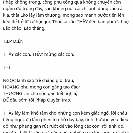
Pháp không trọng, công phu công quả không chuyên còn
ngắm đó trông đây, sao không noi cái chí anh dũng cao cả
kia, thật Lão lấy làm thương, mong sao mạnh bước tiến lên
kẻo để trễ lỡ cơ hội quí. Thôi tái cầu THẦY đến ban phước huệ.
Lão chào, Lão thăng.
TIẾP ĐIỂN:
THẦY các con, THẦY mừng các con.
THI
NGỌC lành sao trẻ chẳng giồi trau,
HOÀNG phụ mong con gắng tạo đào;
THƯỢNG chí chớ sờn gan tiết nghĩa,
ĐẾ đầu sớm tối Pháp Quyền trao.
THẦY lấy làm khổ tâm cho những con kém giác ngộ, lời châu
tiếng ngọc đã lắm phen to nhỏ dạy bày, tình thương yêu điều
độ như phăng gan rút ruột để vào lòng các con, rồi tỉnh đó,
mê đó, thiệt là căn quả nặng nề; nghiệp oan lôi cuốn, mà phải