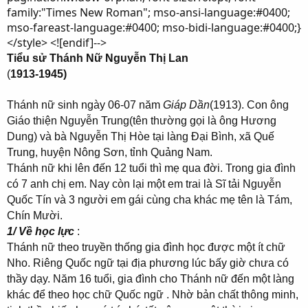
family:"Times New Roman"; mso-ansi-language:#0400;
mso-fareast-language:#0400; mso-bidi-language:#0400;}
</style> <![endif]-->
Tiểu sử Thánh Nữ Nguyễn Thị Lan
(
1913-1945)
Thánh nữ sinh ngày 06-07 năm
Giáp Dần
(1913). Con ông
Giáo thiện Nguyễn Trung(tên thường gọi là ông Hương
Dung) và bà Nguyễn Thị Hòe tại làng Đại Bình, xã Quế
Trung, huyện Nông Sơn, tỉnh Quảng Nam.
Thánh nữ khi lên đến 12 tuổi thì mẹ qua đời. Trong gia đình
có 7 anh chị em. Nay còn lại một em trai là Sĩ tải Nguyễn
Quốc Tín và 3 người em gái cùng cha khác mẹ tên là Tám,
Chín Mười.
1/ Về học lực
:
Thánh nữ theo truyền thống gia đình học được một ít chữ
Nho. Riêng Quốc ngữ tại địa phương lúc bấy giờ chưa có
thầy dạy. Năm 16 tuổi, gia đình cho Thánh nữ đến một làng
khác để theo học chữ Quốc ngữ . Nhờ bản chất thông minh,