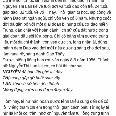
Có thể nói, từ lúc sinh thành đến khi liễu đạo, Thánh nữ
Nguyễn Thị Lan kể về tuổi đời và tuổi đạo còn trẻ. 24 tuổi,
gặp đạo, 32 tuổi, về với Thầy. Thời gian tu học, lập công và
hành Đạo rất ngắn ngủi, chỉ vỏn vẹn có 8 năm. Nhưng cuộc
đời đã gắn bó với một giai đoạn bi hùng của cơ đạo miền
Trung, gắn chặt với hoàn cảnh lịch sử của đất nước trong
giai đoạn dầu sôi lửa bỏng. Chỉ có bằng tấm gương trung
liệt, một dạ chí thành, tròn vẹn đức tin, lòng nhân ái, dũng
mãnh đem Đạo vào đời mới nêu gương sáng cho đời sau,
làm rạng rỡ, sáng danh Đạo Thầy.
Được thiêng liêng ban ơn, vào ngày 8-9 năm 1956, Thánh
nữ NguyễnThị Lan lai cơ, có bài thi như sau:
NGUYỄN
đã bao lần ghé lại đây
THỊ
mong gặp gỡ buổi sum vầy
LAN
khai sở sở bên dền thánh
Mừng đặng vườn hoa được đượm đầy.
Hôm nay, tệ nữ hân hoan được lệnh Diêu cung đến để có
lời viếng thăm chị em trong thời gian cách biệt. Từ ngày tệ
nữ lìa khỏi cõi trần, nhờ chí nguyện tâm tu, lòng trung trinh