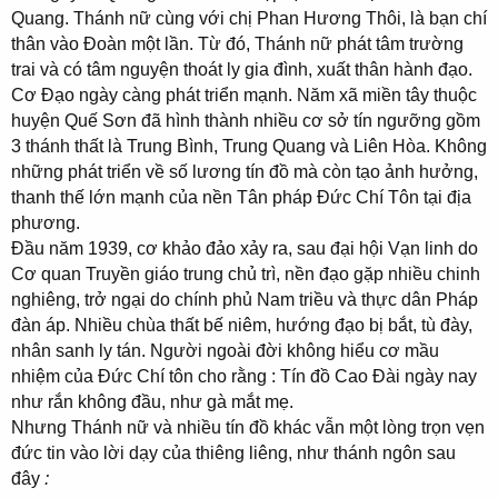
Quang. Thánh nữ cùng với chị Phan Hương Thôi, là bạn chí
thân vào Đoàn một lần. Từ đó, Thánh nữ phát tâm trường
trai và có tâm nguyện thoát ly gia đình, xuất thân hành đạo.
Cơ Đạo ngày càng phát triển mạnh. Năm xã miền tây thuộc
huyện Quế Sơn đã hình thành nhiều cơ sở tín ngưỡng gồm
3 thánh thất là Trung Bình, Trung Quang và Liên Hòa. Không
những phát triển về số lương tín đồ mà còn tạo ảnh hưởng,
thanh thế lớn mạnh của nền Tân pháp Đức Chí Tôn tại địa
phương.
Đầu năm 1939, cơ khảo đảo xảy ra, sau đại hội Vạn linh do
Cơ quan Truyền giáo trung chủ trì, nền đạo gặp nhiều chinh
nghiêng, trở ngại do chính phủ Nam triều và thực dân Pháp
đàn áp. Nhiều chùa thất bế niêm, hướng đạo bị bắt, tù đày,
nhân sanh ly tán. Người ngoài đời không hiểu cơ mầu
nhiệm của Đức Chí tôn cho rằng : Tín đồ Cao Đài ngày nay
như rắn không đầu, như gà mắt mẹ.
Nhưng Thánh nữ và nhiều tín đồ khác vẫn một lòng trọn vẹn
đức tin vào lời dạy của thiêng liêng, như thánh ngôn sau
đây
: