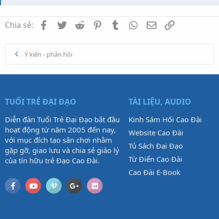
Facebook
Twitter
Reddit
Pinterest
Tumblr
WhatsApp
Email
Link
Chia sẻ:
Ý kiến - phản hồi
TUỔI TRẺ ĐẠI ĐẠO
TÀI LIỆU, AUDIO
Diễn đàn Tuổi Trẻ Đại Đạo bắt đầu
Kinh Sám Hối Cao Đài
hoạt động từ năm 2005 đến nay,
Website Cao Đài
với mục đích tạo sân chơi nhằm
Tủ Sách Đại Đạo
gặp gỡ, giao lưu và chia sẻ giáo lý
Từ Điển Cao Đài
của tín hữu trẻ Đạo Cao Đài.
Cao Đài E-Book