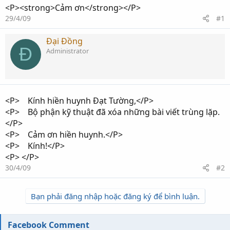
<P><strong>Cảm ơn</strong></P>
29/4/09
#1
Đại Đồng
Đ
Administrator
<P> Kính hiền huynh Đạt Tường,</P>
<P> Bộ phận kỹ thuật đã xóa những bài viết trùng lặp.
</P>
<P> Cảm ơn hiền huynh.</P>
<P> Kính!</P>
<P> </P>
30/4/09
#2
Bạn phải đăng nhập hoặc đăng ký để bình luận.
Facebook Comment