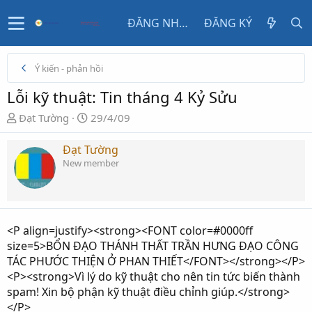
ĐĂNG NHẬP
ĐĂNG KÝ
Ý kiến - phản hồi
Lỗi kỹ thuật: Tin tháng 4 Kỷ Sửu
N
N
Đạt Tường
29/4/09
g
g
ư
à
Đạt Tường
ờ
y
New member
i
g
k
ử
h
i
ở
<P align=justify><strong><FONT color=#0000ff
i
size=5>BỔN ĐẠO THÁNH THẤT TRẦN HƯNG ĐẠO CÔNG
t
TÁC PHƯỚC THIỆN Ở PHAN THIẾT</FONT></strong></P>
ạ
<P><strong>Vì lý do kỹ thuật cho nên tin tức biến thành
o
spam! Xin bộ phận kỹ thuật điều chỉnh giúp.</strong>
</P>