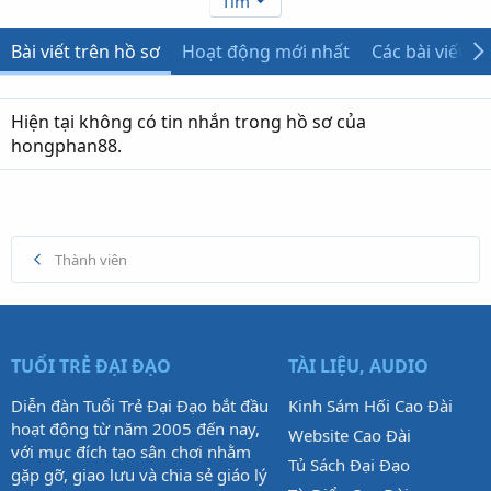
Tìm
Bài viết trên hồ sơ
Hoạt động mới nhất
Các bài viết
Hiện tại không có tin nhắn trong hồ sơ của
hongphan88.
Thành viên
TUỔI TRẺ ĐẠI ĐẠO
TÀI LIỆU, AUDIO
Diễn đàn Tuổi Trẻ Đại Đạo bắt đầu
Kinh Sám Hối Cao Đài
hoạt động từ năm 2005 đến nay,
Website Cao Đài
với mục đích tạo sân chơi nhằm
Tủ Sách Đại Đạo
gặp gỡ, giao lưu và chia sẻ giáo lý