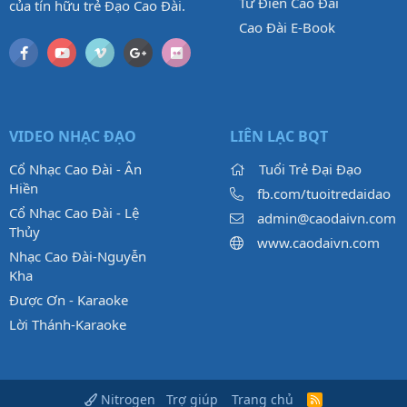
Từ Điển Cao Đài
của tín hữu trẻ Đạo Cao Đài.
Cao Đài E-Book
VIDEO NHẠC ĐẠO
LIÊN LẠC BQT
Cổ Nhạc Cao Đài - Ân
Tuổi Trẻ Đại Đạo
Hiền
fb.com/tuoitredaidao
Cổ Nhạc Cao Đài - Lệ
admin@caodaivn.com
Thủy
www.caodaivn.com
Nhạc Cao Đài-Nguyễn
Kha
Được Ơn - Karaoke
Lời Thánh-Karaoke
Trợ giúp
Trang chủ
Nitrogen
R