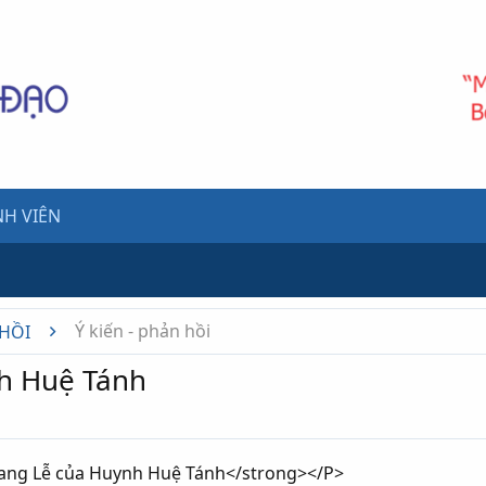
H VIÊN
Ý kiến - phản hồi
 HỒI
h Huệ Tánh
ang Lễ của Huynh Huệ Tánh</strong></P>