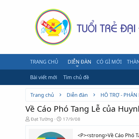
TRANG CHỦ
DIỄN ĐÀN
CÓ GÌ MỚI
THÀN
Bài viết mới
Tìm chủ đề
Trang chủ
Diễn đàn
HỖ TRỢ - PHẢN
Về Cáo Phó Tang Lễ của Huyn
N
N
Đạt Tường
17/9/08
g
g
ư
à
<P><strong>Về Cáo Phó T
ờ
y