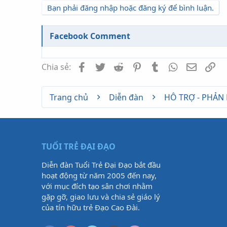
Bạn phải đăng nhập hoặc đăng ký để bình luận.
Facebook Comment
Facebook
Twitter
Reddit
Pinterest
Tumblr
WhatsApp
Email
Li
Chia sẻ:
Trang chủ
Diễn đàn
HỖ TRỢ - PHẢN
TUỔI TRẺ ĐẠI ĐẠO
Diễn đàn Tuổi Trẻ Đại Đạo bắt đầu
hoạt động từ năm 2005 đến nay,
với mục đích tạo sân chơi nhằm
gặp gỡ, giao lưu và chia sẻ giáo lý
của tín hữu trẻ Đạo Cao Đài.