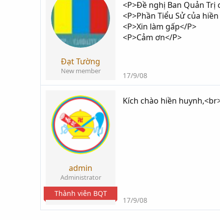
<P>Đề nghị Ban Quản Trị c
i
g
<P>Phần Tiểu Sử của hiền 
k
ử
<P>Xin làm gấp</P>
h
i
<P>Cảm ơn</P>
ở
i
t
Đạt Tường
ạ
New member
17/9/08
o
Kích chào hiền huynh,<br
admin
Administrator
Thành viên BQT
17/9/08