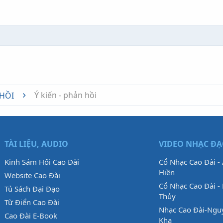
nk
Ý kiến - phản hồi
 HỒI
TÀI LIỆU, AUDIO
VIDEO NHẠC Đ
Kinh Sám Hối Cao Đài
Cổ Nhạc Cao Đài -
Hiền
Website Cao Đài
Cổ Nhạc Cao Đài - 
Tủ Sách Đại Đạo
Thủy
Từ Điển Cao Đài
Nhạc Cao Đài-Ngu
Cao Đài E-Book
Kha