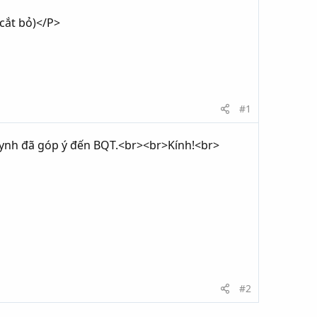
cắt bỏ)</P>
#1
uynh đã góp ý đến BQT.<br><br>Kính!<br>
#2