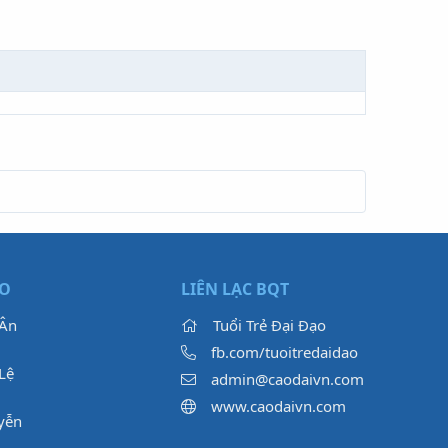
ẠO
LIÊN LẠC BQT
 Ân
Tuổi Trẻ Đại Đạo
fb.com/tuoitredaidao
Lệ
admin@caodaivn.com
www.caodaivn.com
yễn