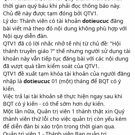
thời gian quý báu khi phải đọc thông báo này.
Chủ đề này được tạm đóng bởi QTV1.
Lý do: Thành viên có tài khoản
dotieucuc
đăng
bài viết mà theo đó nội dung không phù hợp với
Nội quy diễn đàn.
QTV1 đã có lời nhắc nhở tế nhị từ chủ đề: "Hội
thánh truyền giáo ?" thế nhưng người sử dụng tài
khoản này vẫn tiếp tục đăng bài với các nội dung
đã vượt quá tầm kiểm soát của QTV1.
QTV1 đề xuất tạm khóa tài khoản của người đăng
nhập là
dotieucuc
01 (một) tháng để BQT có ý
kiến.
Việc trả lại tài khoản sẽ thực hiện ngay sau khi
BQT có ý kiến - có thể sớm hơn dự kiến.
Một lần nữa, Quản trị viên 1 thành thật xin Quý
thành viên thứ lỗi cho việc quản trị còn yếu kém
để
diễn đàn bi
xáo trộn trong thời gian qua.
Quản trị viên 1 - Thành viên Ban quản trị.