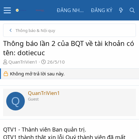
ĐĂNG NHẬP
ĐĂNG KÝ
Thông báo & Nội quy
Thông báo lần 2 của BQT về tài khoản có
tên: dotiecuc
N
N
QuanTriVien1
26/5/10
g
g
Không mở trả lời sau này.
ư
à
ờ
y
i
g
QuanTriVien1
k
ử
Q
Guest
h
i
ở
i
t
ạ
QTV1 - Thành viên Ban quản trị.
o
QTV1 thành thật xin lỗi Quý thành viên đã mất