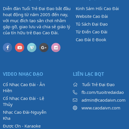
Diễn đàn Tuổi Trẻ Đại Đạo bắt đầu
Kinh Sám Hối Cao Đài
hoạt động từ năm 2005 đến nay,
Website Cao Đài
với mục đích tạo sân chơi nhằm
Tủ Sách Đại Đạo
gặp gỡ, giao lưu và chia sẻ giáo lý
Từ Điển Cao Đài
của tín hữu trẻ Đạo Cao Đài.
Cao Đài E-Book
VIDEO NHẠC ĐẠO
LIÊN LẠC BQT
Cổ Nhạc Cao Đài - Ân
Tuổi Trẻ Đại Đạo
Hiền
fb.com/tuoitredaidao
Cổ Nhạc Cao Đài - Lệ
admin@caodaivn.com
Thủy
www.caodaivn.com
Nhạc Cao Đài-Nguyễn
Kha
Được Ơn - Karaoke