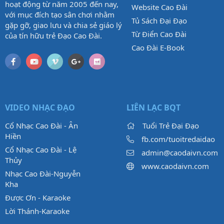
hoạt động từ năm 2005 đến nay,
Website Cao Đài
với mục đích tạo sân chơi nhằm
Tủ Sách Đại Đạo
gặp gỡ, giao lưu và chia sẻ giáo lý
Từ Điển Cao Đài
của tín hữu trẻ Đạo Cao Đài.
Cao Đài E-Book
VIDEO NHẠC ĐẠO
LIÊN LẠC BQT
Cổ Nhạc Cao Đài - Ân
Tuổi Trẻ Đại Đạo
Hiền
fb.com/tuoitredaidao
Cổ Nhạc Cao Đài - Lệ
admin@caodaivn.com
Thủy
www.caodaivn.com
Nhạc Cao Đài-Nguyễn
Kha
Được Ơn - Karaoke
Lời Thánh-Karaoke