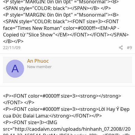
<P style="MARGIN: 0in 0in 0pt" ="Msonormal"><B>
<SPAN style="COLOR: black"></SPAN></B> </P>
<P style="MARGIN: 0in 0in 0pt" ="Msonormal"><B>
<SPAN style="COLOR: black"><FONT size=3><FONT
face="Times New Roman" color=#0000ff><EM>AP -
Copied từ "Slice Show"</EM></FONT></FONT></SPAN>
</B></P>
22/11/09
#9
An Phuoc
A
New member
<P><FONT color=#0000ff size=3><strong></strong>
</FONT> </P>
<P><FONT color=#0000ff size=3><strong>Lời Hay Ý Đẹp
cua Đức Đalai Lama:</strong></FONT></P>
<P><FONT size=3><IMG
src="http://caodaivn.com/uploads/hinhanh_07.2008//20