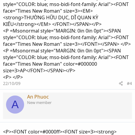
style="COLOR: blue; mso-bidi-font-family: Arial"><FONT
face="Times New Roman" size=3><EM>
<strong>THƯỜNG HỮU DỤC, DĨ QUAN KỲ
KIẾU</strong></EM> </FONT></SPAN></P>
<P =Msonormal style="MARGIN: 0in 0in 0pt"><SPAN
style="COLOR: blue; mso-bidi-font-family: Arial"><FONT
face="Times New Roman" size=3></FONT></SPAN> </P>
<P =Msonormal style="MARGIN: 0in 0in 0pt"><SPAN
style="COLOR: blue; mso-bidi-font-family: Arial"><FONT
face="Times New Roman" color=#000000
size=3>AP</FONT></SPAN></P>
<P> </P>
22/10/09
#4
An Phuoc
A
New member
<P><FONT color=#0000ff><FONT size=3><strong>