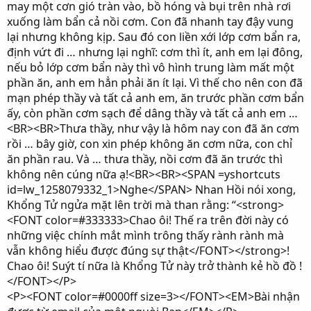
may một cơn gió tràn vào, bồ hóng và bụi trên nhà rơi
xuống làm bẩn cả nồi cơm. Con đã nhanh tay đậy vung
lại nhưng không kịp. Sau đó con liền xới lớp cơm bẩn ra,
định vứt đi … nhưng lại nghĩ: cơm thì ít, anh em lại đông,
nếu bỏ lớp cơm bẩn này thì vô hình trung làm mất một
phần ăn, anh em hẳn phải ăn ít lại. Vì thế cho nên con đã
mạn phép thầy và tất cả anh em, ăn trước phần cơm bẩn
ấy, còn phần cơm sạch để dâng thầy và tất cả anh em …
<BR><BR>Thưa thầy, như vậy là hôm nay con đã ăn cơm
rồi … bây giờ, con xin phép không ăn cơm nữa, con chỉ
ăn phần rau. Và … thưa thầy, nồi cơm đã ăn trước thì
không nên cúng nữa ạ!<BR><BR><SPAN =yshortcuts
id=lw_1258079332_1>Nghe</SPAN> Nhan Hồi nói xong,
Khổng Tử ngửa mặt lên trời mà than rằng: “<strong>
<FONT color=#333333>Chao ôi! Thế ra trên đời này có
những việc chính mắt mình trông thấy rành rành mà
vẫn không hiểu được đúng sự thật</FONT></strong>!
Chao ôi! Suýt tí nữa là Khổng Tử này trở thành kẻ hồ đồ !
</FONT></P>
<P><FONT color=#0000ff size=3></FONT><EM>Bài nhận