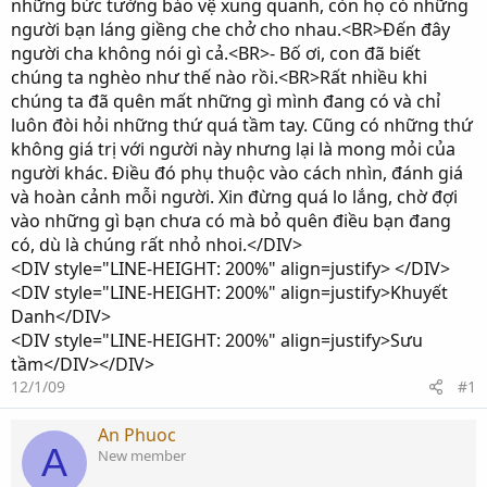
những bức tường bảo vệ xung quanh, còn họ có những
người bạn láng giềng che chở cho nhau.<BR>Ðến đây
người cha không nói gì cả.<BR>- Bố ơi, con đã biết
chúng ta nghèo như thế nào rồi.<BR>Rất nhiều khi
chúng ta đã quên mất những gì mình đang có và chỉ
luôn đòi hỏi những thứ quá tầm tay. Cũng có những thứ
không giá trị với người này nhưng lại là mong mỏi của
người khác. Ðiều đó phụ thuộc vào cách nhìn, đánh giá
và hoàn cảnh mỗi người. Xin đừng quá lo lắng, chờ đợi
vào những gì bạn chưa có mà bỏ quên điều bạn đang
có, dù là chúng rất nhỏ nhoi.</DIV>
<DIV style="LINE-HEIGHT: 200%" align=justify> </DIV>
<DIV style="LINE-HEIGHT: 200%" align=justify>Khuyết
Danh</DIV>
<DIV style="LINE-HEIGHT: 200%" align=justify>Sưu
tầm</DIV></DIV>
12/1/09
#1
An Phuoc
A
New member