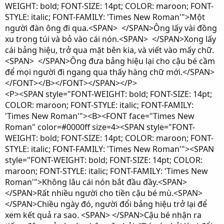
WEIGHT: bold; FONT-SIZE: 14pt; COLOR: maroon; FONT-
STYLE: italic; FONT-FAMILY: 'Times New Roman'">Một
người đàn ông đi qua.<SPAN> </SPAN>Ông lấy vài đồng
xu trong túi và bỏ vào cái nón.<SPAN> </SPAN>Xong lấy
cái bảng hiệu, trở qua mặt bên kia, và viết vào mấy chữ.
<SPAN> </SPAN>Ông đưa bảng hiệu lại cho cậu bé cầm
để mọi người đi ngang qua thấy hàng chữ mới.</SPAN>
</FONT></B></FONT></SPAN></P>
<P><SPAN style="FONT-WEIGHT: bold; FONT-SIZE: 14pt;
COLOR: maroon; FONT-STYLE: italic; FONT-FAMILY:
'Times New Roman'"><B><FONT face="Times New
Roman" color=#0000ff size=4><SPAN style="FONT-
WEIGHT: bold; FONT-SIZE: 14pt; COLOR: maroon; FONT-
STYLE: italic; FONT-FAMILY: 'Times New Roman'"><SPAN
style="FONT-WEIGHT: bold; FONT-SIZE: 14pt; COLOR:
maroon; FONT-STYLE: italic; FONT-FAMILY: 'Times New
Roman'">Không lâu cái nón bắt đầu đầy.<SPAN>
</SPAN>Rất nhiều người cho tiền cậu bé mù.<SPAN>
</SPAN>Chiều ngày đó, người đổi bảng hiệu trở lại để
xem kết quả ra sao. <SPAN> </SPAN>Cậu bé nhận ra