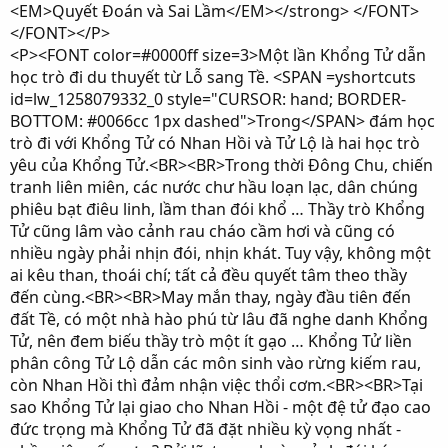
<EM>Quyết Đoán và Sai Lầm</EM></strong> </FONT>
</FONT></P>
<P><FONT color=#0000ff size=3>Một lần Khổng Tử dẫn
học trò đi du thuyết từ Lỗ sang Tề. <SPAN =yshortcuts
id=lw_1258079332_0 style="CURSOR: hand; BORDER-
BOTTOM: #0066cc 1px dashed">Trong</SPAN> đám học
trò đi với Khổng Tử có Nhan Hồi và Tử Lộ là hai học trò
yêu của Khổng Tử.<BR><BR>Trong thời Đông Chu, chiến
tranh liên miên, các nước chư hầu loạn lạc, dân chúng
phiêu bạt điêu linh, lầm than đói khổ … Thầy trò Khổng
Tử cũng lâm vào cảnh rau cháo cầm hơi và cũng có
nhiều ngày phải nhịn đói, nhịn khát. Tuy vậy, không một
ai kêu than, thoái chí; tất cả đều quyết tâm theo thầy
đến cùng.<BR><BR>May mắn thay, ngày đầu tiên đến
đất Tề, có một nhà hào phú từ lâu đã nghe danh Khổng
Tử, nên đem biếu thầy trò một ít gạo … Khổng Tử liền
phân công Tử Lộ dẫn các môn sinh vào rừng kiếm rau,
còn Nhan Hồi thì đảm nhận việc thổi cơm.<BR><BR>Tại
sao Khổng Tử lại giao cho Nhan Hồi - một đệ tử đạo cao
đức trọng mà Khổng Tử đã đặt nhiều kỳ vọng nhất -