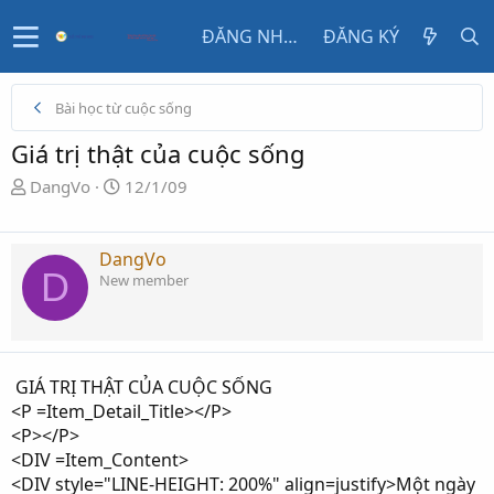
ĐĂNG NHẬP
ĐĂNG KÝ
Bài học từ cuộc sống
Giá trị thật của cuộc sống
N
N
DangVo
12/1/09
g
g
ư
à
ờ
y
DangVo
D
i
g
New member
k
ử
h
i
ở
i
GIÁ TRỊ THẬT CỦA CUỘC SỐNG
t
<P =Item_Detail_Title></P>
ạ
<P></P>
o
<DIV =Item_Content>
<DIV style="LINE-HEIGHT: 200%" align=justify>Một ngày