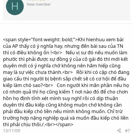
H
New member
<span style="font-weight: bold;">Khi hienhuu xem bài
của AP thấy có ý nghĩa hay. nhưng đến bài sau của TN
thì có điều không ổn !<br> Nếu vị sư đó nếu muốn làm
phước thì phải được sự đồng ý của cô gái đó thì mới kết
duyên mới có ý nghĩa chớ không nên hãm hiếp cũng
may là sự việc chưa thành.<br> Rồi khi có cặp chó đang
giao cấu thì người bị bệnh sắp chết sẽ có cơ hội để đầu
kiếp làm chó sao?<br> Con người khi mãn phần nếu họ
có nhơn quả thì họ cũng kiếm 1 nơi nào đó để cho chơn
hồn họ định tỉnh xét mình suy nghĩ rồi có dịp thuận
duyên thì đầu kiếp cũng không muộn chớ không cần
phải đầu kiếp chó liền nếu mình không muốn. Chỉ trừ
trường hợp nặng nghiệp quá và muốn đầu kiếp chó liền
thì phải chịu thôi./.<br></span>
13/11/09
#7