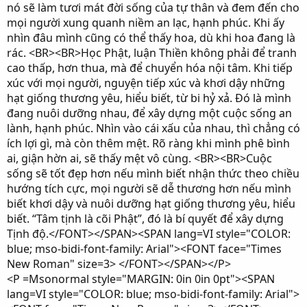
nó sẽ làm tươi mát đời sống của tự thân và đem đến cho
mọi người xung quanh niềm an lạc, hạnh phúc. Khi ấy
nhìn đâu mình cũng có thể thấy hoa, dù khi hoa đang là
rác. <BR><BR>Học Phật, luận Thiền không phải để tranh
cao thấp, hơn thua, mà để chuyển hóa nội tâm. Khi tiếp
xúc với mọi người, nguyện tiếp xúc và khơi dậy những
hạt giống thương yêu, hiểu biết, từ bi hỷ xả. Đó là mình
đang nuôi dưỡng nhau, để xây dựng một cuộc sống an
lành, hạnh phúc. Nhìn vào cái xấu của nhau, thì chẳng có
ích lợi gì, mà còn thêm mệt. Rõ ràng khi mình phê bình
ai, giận hờn ai, sẽ thấy mệt vô cùng. <BR><BR>Cuộc
sống sẽ tốt đẹp hơn nếu mình biết nhận thức theo chiều
hướng tích cực, mọi người sẽ dễ thương hơn nếu mình
biết khơi dậy và nuôi dưỡng hạt giống thương yêu, hiểu
biết. “Tâm tịnh là cõi Phật”, đó là bí quyết để xây dựng
Tịnh độ.</FONT></SPAN><SPAN lang=VI style="COLOR:
blue; mso-bidi-font-family: Arial"><FONT face="Times
New Roman" size=3> </FONT></SPAN></P>
<P =Msonormal style="MARGIN: 0in 0in 0pt"><SPAN
lang=VI style="COLOR: blue; mso-bidi-font-family: Arial">