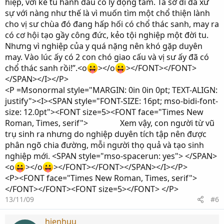
hiệp, với kẻ tu hành đâu có lý động tâm. Ta sở dĩ đã xử
sự với nàng như thế là vì muốn tìm một chổ thiện lành
cho vị sư chùa đó đang hấp hối có chổ thác sanh, may ra
có cơ hội tạo gầy công đức, kẻo tội nghiệp một đời tu.
Nhưng vì nghiệp của y quá nặng nên khó gặp duyên
may. Vào lúc ấy có 2 con chó giao cấu và vị sư ấy đã có
chổ thác sanh rồi!”.<o
></o
></FONT></FONT>
</SPAN></I></P>
<P =Msonormal style="MARGIN: 0in 0in 0pt; TEXT-ALIGN:
justify"><I><SPAN style="FONT-SIZE: 16pt; mso-bidi-font-
size: 12.0pt"><FONT size=5><FONT face="Times New
Roman, Times, serif"> Xem vậy, con người từ vũ
trụ sinh ra nhưng do nghiệp duyên tích tập nên được
phân ngõ chia đường, mỗi người thọ quả và tạo sinh
nghiệp mới. <SPAN style="mso-spacerun: yes"> </SPAN>
<o
></o
></FONT></FONT></SPAN></I></P>
<P><FONT face="Times New Roman, Times, serif">
</FONT></FONT><FONT size=5></FONT> </P>
13/11/09
#6
hienhuu