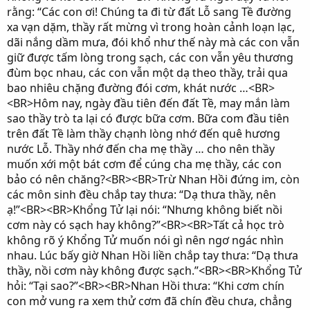
rằng: “Các con ơi! Chúng ta đi từ đất Lỗ sang Tề đường
xa vạn dặm, thầy rất mừng vì trong hoàn cảnh loạn lạc,
dãi nắng dầm mưa, đói khổ như thế này mà các con vẫn
giữ được tấm lòng trong sạch, các con vẫn yêu thương
đùm bọc nhau, các con vẫn một dạ theo thầy, trải qua
bao nhiêu chặng đường đói cơm, khát nước …<BR>
<BR>Hôm nay, ngày đầu tiên đến đất Tề, may mắn làm
sao thầy trò ta lại có được bữa cơm. Bữa com đầu tiên
trên đất Tề làm thầy chạnh lòng nhớ đến quê hương
nước Lỗ. Thầy nhớ đến cha mẹ thầy … cho nên thầy
muốn xới một bát cơm để cúng cha mẹ thầy, các con
bảo có nên chăng?<BR><BR>Trừ Nhan Hồi đứng im, còn
các môn sinh đều chắp tay thưa: “Dạ thưa thầy, nên
ạ!”<BR><BR>Khổng Tử lại nói: “Nhưng không biết nồi
cơm này có sạch hay không?”<BR><BR>Tất cả học trò
không rõ ý Khổng Tử muốn nói gì nên ngơ ngác nhìn
nhau. Lúc bấy giờ Nhan Hồi liền chắp tay thưa: “Dạ thưa
thầy, nồi cơm này không được sạch.”<BR><BR>Khổng Tử
hỏi: “Tại sao?”<BR><BR>Nhan Hồi thưa: “Khi cơm chín
con mở vung ra xem thử cơm đã chín đều chưa, chẳng