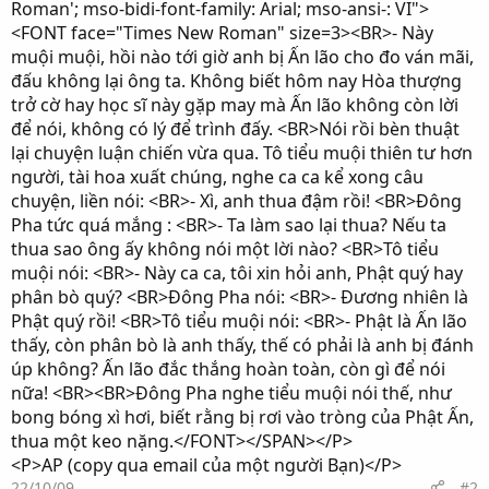
Roman'; mso-bidi-font-family: Arial; mso-ansi-: VI">
<FONT face="Times New Roman" size=3><BR>- Này
muội muội, hồi nào tới giờ anh bị Ấn lão cho đo ván mãi,
đấu không lại ông ta. Không biết hôm nay Hòa thượng
trở cờ hay học sĩ này gặp may mà Ấn lão không còn lời
để nói, không có lý để trình đấy. <BR>Nói rồi bèn thuật
lại chuyện luận chiến vừa qua. Tô tiểu muội thiên tư hơn
người, tài hoa xuất chúng, nghe ca ca kể xong câu
chuyện, liền nói: <BR>- Xì, anh thua đậm rồi! <BR>Đông
Pha tức quá mắng : <BR>- Ta làm sao lại thua? Nếu ta
thua sao ông ấy không nói một lời nào? <BR>Tô tiểu
muội nói: <BR>- Này ca ca, tôi xin hỏi anh, Phật quý hay
phân bò quý? <BR>Đông Pha nói: <BR>- Đương nhiên là
Phật quý rồi! <BR>Tô tiểu muội nói: <BR>- Phật là Ấn lão
thấy, còn phân bò là anh thấy, thế có phải là anh bị đánh
úp không? Ấn lão đắc thắng hoàn toàn, còn gì để nói
nữa! <BR><BR>Đông Pha nghe tiểu muội nói thế, như
bong bóng xì hơi, biết rằng bị rơi vào tròng của Phật Ấn,
thua một keo nặng.</FONT></SPAN></P>
<P>AP (copy qua email của một người Bạn)</P>
22/10/09
#2