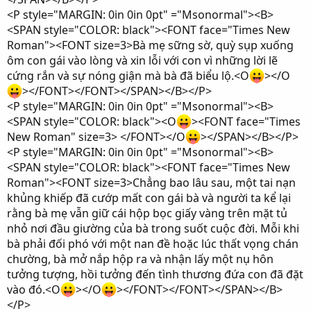
<P style="MARGIN: 0in 0in 0pt" ="Msonormal"><B>
<SPAN style="COLOR: black"><FONT face="Times New
Roman"><FONT size=3>Bà mẹ sững sờ, quỳ sụp xuống
ôm con gái vào lòng và xin lỗi với con vì những lời lẽ
cứng rắn và sự nóng giận mà bà đã biểu lộ.<O
></O
></FONT></FONT></SPAN></B></P>
<P style="MARGIN: 0in 0in 0pt" ="Msonormal"><B>
<SPAN style="COLOR: black"><O
><FONT face="Times
New Roman" size=3> </FONT></O
></SPAN></B></P>
<P style="MARGIN: 0in 0in 0pt" ="Msonormal"><B>
<SPAN style="COLOR: black"><FONT face="Times New
Roman"><FONT size=3>Chẳng bao lâu sau, một tai nạn
khủng khiếp đã cướp mất con gái bà và người ta kể lại
rằng bà mẹ vẫn giữ cái hộp bọc giấy vàng trên mặt tủ
nhỏ nơi đầu giường của bà trong suốt cuộc đời. Mỗi khi
bà phải đối phó với một nan đề hoặc lúc thất vọng chán
chường, bà mở nắp hộp ra và nhận lấy một nụ hôn
tưởng tượng, hồi tưởng đến tình thương đứa con đã đặt
vào đó.<O
></O
></FONT></FONT></SPAN></B>
</P>