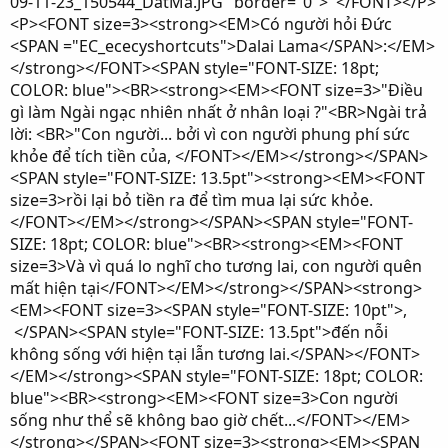
09-11-23_150544_DatMa.JPG" border="0"> </FONT></P>
<P><FONT size=3><strong><EM>Có người hỏi Đức
<SPAN ="EC_ececyshortcuts">Dalai Lama</SPAN>:</EM>
</strong></FONT><SPAN style="FONT-SIZE: 18pt;
COLOR: blue"><BR><strong><EM><FONT size=3>"Điều
gì làm Ngài ngạc nhiên nhất ở nhân loại ?"<BR>Ngài trả
lời: <BR>"Con người... bởi vì con người phung phí sức
khỏe để tích tiền của, </FONT></EM></strong></SPAN>
<SPAN style="FONT-SIZE: 13.5pt"><strong><EM><FONT
size=3>rồi lại bỏ tiền ra để tìm mua lại sức khỏe.
</FONT></EM></strong></SPAN><SPAN style="FONT-
SIZE: 18pt; COLOR: blue"><BR><strong><EM><FONT
size=3>Và vì quá lo nghĩ cho tương lai, con người quên
mất hiện tại</FONT></EM></strong></SPAN><strong>
<EM><FONT size=3><SPAN style="FONT-SIZE: 10pt">,
</SPAN><SPAN style="FONT-SIZE: 13.5pt">đến nỗi
không sống với hiện tại lẫn tương lai.</SPAN></FONT>
</EM></strong><SPAN style="FONT-SIZE: 18pt; COLOR:
blue"><BR><strong><EM><FONT size=3>Con người
sống như thể sẽ không bao giờ chết...</FONT></EM>
</strong></SPAN><FONT size=3><strong><EM><SPAN