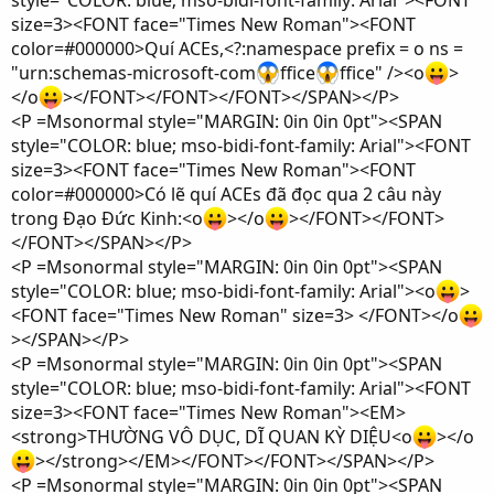
style="COLOR: blue; mso-bidi-font-family: Arial"><FONT
size=3><FONT face="Times New Roman"><FONT
color=#000000>Quí ACEs,<?:namespace prefix = o ns =
"urn:schemas-microsoft-com
ffice
ffice" /><o
>
</o
></FONT></FONT></FONT></SPAN></P>
<P =Msonormal style="MARGIN: 0in 0in 0pt"><SPAN
style="COLOR: blue; mso-bidi-font-family: Arial"><FONT
size=3><FONT face="Times New Roman"><FONT
color=#000000>Có lẽ quí ACEs đã đọc qua 2 câu này
trong Đạo Đức Kinh:<o
></o
></FONT></FONT>
</FONT></SPAN></P>
<P =Msonormal style="MARGIN: 0in 0in 0pt"><SPAN
style="COLOR: blue; mso-bidi-font-family: Arial"><o
>
<FONT face="Times New Roman" size=3> </FONT></o
></SPAN></P>
<P =Msonormal style="MARGIN: 0in 0in 0pt"><SPAN
style="COLOR: blue; mso-bidi-font-family: Arial"><FONT
size=3><FONT face="Times New Roman"><EM>
<strong>THƯỜNG VÔ DỤC, DĨ QUAN KỲ DIỆU<o
></o
></strong></EM></FONT></FONT></SPAN></P>
<P =Msonormal style="MARGIN: 0in 0in 0pt"><SPAN