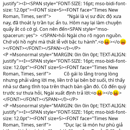
justify"><I><SPAN style="FONT-SIZE: 16pt; mso-bidi-font-
size: 12.0pt"><FONT size=5><FONT face="Times New
Roman, Times, serif"> “Ngài là vị sư đức độ xưa
nay, đã thoát ly trần tục ẩn tu. Hôm nay lại làm chuyện
quấy ắt có cớ gì. Con nên đến<SPAN style="mso-
spacerun: yes"> </SPAN>hỏi Ngài cho rõ ngọn nguồn.
Chớ vội hồ nghi mà thất lễ với bậc tu hành”.<o
></o
></FONT></FONT></SPAN></I></P>
<P =Msonormal style="MARGIN: 0in 0in 0pt; TEXT-ALIGN:
justify"><I><SPAN style="FONT-SIZE: 16pt; mso-bidi-font-
size: 12.0pt"><FONT size=5><FONT face="Times New
Roman, Times, serif"> Cô gái lo lắng trong lòng
nhưng phải vâng lời mẹ, liền trở lại bên bờ suối, thì thấy
nhà sư đang tĩnh tọa trên thạch bàn gần đó. Cô đến quỳ
trước sư thưa hỏi, Ngài xuất định trả lời:<o
></o
>
</FONT></FONT></SPAN></I></P>
<P =Msonormal style="MARGIN: 0in 0in 0pt; TEXT-ALIGN:
justify"><I><SPAN style="FONT-SIZE: 16pt; mso-bidi-font-
size: 12.0pt"><FONT size=5><FONT face="Times New
Roman, Times, serif"> “Dục lạc là món hư phù giả