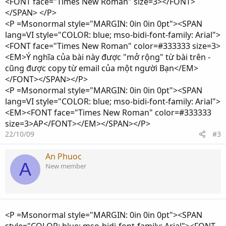
<FONT face="Times New Roman" size=3></FONT>
</SPAN> </P>
<P =Msonormal style="MARGIN: 0in 0in 0pt"><SPAN
lang=VI style="COLOR: blue; mso-bidi-font-family: Arial">
<FONT face="Times New Roman" color=#333333 size=3>
<EM>Ý nghĩa của bài này được "mở rộng" từ bài trên -
cũng được copy từ email của một người Bạn</EM>
</FONT></SPAN></P>
<P =Msonormal style="MARGIN: 0in 0in 0pt"><SPAN
lang=VI style="COLOR: blue; mso-bidi-font-family: Arial">
<EM><FONT face="Times New Roman" color=#333333
size=3>AP</FONT></EM></SPAN></P>
22/10/09
#3
An Phuoc
A
New member
<P =Msonormal style="MARGIN: 0in 0in 0pt"><SPAN