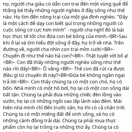
nọ, người cha giàu có dẫn con trai đến một vùng quê để
thằng bé thấy những người nghèo ở đây sống như thế
nào. Họ tìm đến nông trại của một gia đình nghèo. "Ðây
là một cách để dạy con biết quí trọng những người có
cuộc sống cơ cực hơn mình" - người cha nghĩ đó là bài
học thực tế tốt cho đứa con bé bỏng của mình.<BR>Sau
khi ở lại và tìm hiểu đời sống ở đây, họ trở về nhà. Trên
đường về, người cha nhìn con trai mỉm cười:<BR>-
Chuyến đi như thế nào hả con?<BR>- Thật tuyệt vời bố ạ!
<BR>- Con đã thấy những người nghèo sống như thế
nào rồi đấy!<BR>- Ồ vâng.<BR>- Thế con đã rút ra được
điều gì từ chuyến đi này?<BR>Ðứa bé không ngần ngại
trả lời:<BR>- Con thấy chúng ta có một con chó, họ có
bốn. Nhà mình có một hồ bơi, họ lại có một con sông dài
bất tận. Chúng ta phải đưa những chiếc đèn lồng vào
vườn, họ lại có những ngôi sao lấp lánh vào đêm. Mái
hiên nhà mình chỉ đến trước sân, họ thì có cả chân trời.
Chúng ta có một miếng đất để sinh sống, và họ có
những cánh đồng trải dài. Chúng ta phải mua thực
phẩm còn họ lại trồng ra những thứ ấy. Chúng ta có