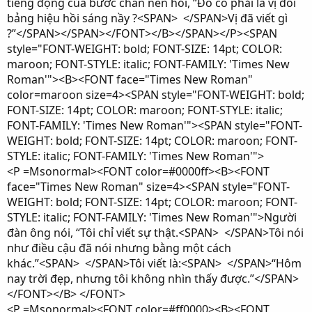
tiếng động của bước chân nên hỏi, “Đó có phải là vị đổi
bảng hiệu hồi sáng nầy ?<SPAN> </SPAN>Vị đã viết gì
?”</SPAN></SPAN></FONT></B></SPAN></P><SPAN
style="FONT-WEIGHT: bold; FONT-SIZE: 14pt; COLOR:
maroon; FONT-STYLE: italic; FONT-FAMILY: 'Times New
Roman'"><B><FONT face="Times New Roman"
color=maroon size=4><SPAN style="FONT-WEIGHT: bold;
FONT-SIZE: 14pt; COLOR: maroon; FONT-STYLE: italic;
FONT-FAMILY: 'Times New Roman'"><SPAN style="FONT-
WEIGHT: bold; FONT-SIZE: 14pt; COLOR: maroon; FONT-
STYLE: italic; FONT-FAMILY: 'Times New Roman'">
<P =Msonormal><FONT color=#0000ff><B><FONT
face="Times New Roman" size=4><SPAN style="FONT-
WEIGHT: bold; FONT-SIZE: 14pt; COLOR: maroon; FONT-
STYLE: italic; FONT-FAMILY: 'Times New Roman'">Người
đàn ông nói, “Tôi chỉ viết sự thật.<SPAN> </SPAN>Tôi nói
như điều cậu đã nói nhưng bằng một cách
khác.”<SPAN> </SPAN>Tôi viết là:<SPAN> </SPAN>“Hôm
nay trời đẹp, nhưng tôi không nhìn thấy được.”</SPAN>
</FONT></B> </FONT>
<P =Msonormal><FONT color=#ff0000><B><FONT