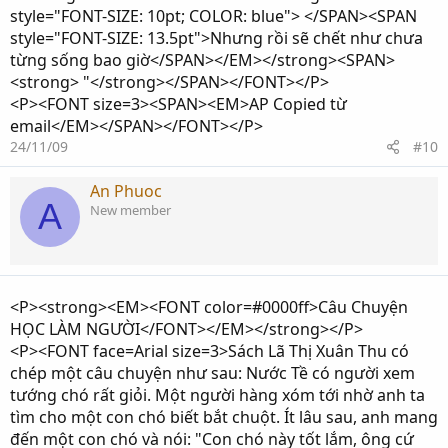
style="FONT-SIZE: 10pt; COLOR: blue"> </SPAN><SPAN
style="FONT-SIZE: 13.5pt">Nhưng rồi sẽ chết như chưa
từng sống bao giờ</SPAN></EM></strong><SPAN>
<strong> "</strong></SPAN></FONT></P>
<P><FONT size=3><SPAN><EM>AP Copied từ
email</EM></SPAN></FONT></P>
24/11/09
#10
An Phuoc
A
New member
<P><strong><EM><FONT color=#0000ff>Câu Chuyện
HỌC LÀM NGƯỜI</FONT></EM></strong></P>
<P><FONT face=Arial size=3>Sách Lã Thị Xuân Thu có
chép một câu chuyện như sau: Nước Tề có người xem
tướng chó rất giỏi. Một người hàng xóm tới nhờ anh ta
tìm cho một con chó biết bắt chuột. Ít lâu sau, anh mang
đến một con chó và nói: "Con chó này tốt lắm, ông cứ