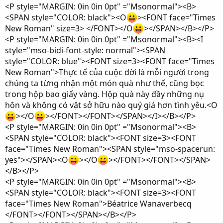
<P style="MARGIN: 0in 0in 0pt" ="Msonormal"><B>
<SPAN style="COLOR: black"><O
><FONT face="Times
New Roman" size=3> </FONT></O
></SPAN></B></P>
<P style="MARGIN: 0in 0in 0pt" ="Msonormal"><B><I
style="mso-bidi-font-style: normal"><SPAN
style="COLOR: blue"><FONT size=3><FONT face="Times
New Roman">Thực tế của cuộc đời là mỗi người trong
chúng ta từng nhận một món quà như thế, cũng bọc
trong hộp bao giấy vàng. Hộp quà này đầy những nụ
hôn và không có vật sở hữu nào quý giá hơn tình yêu.<O
></O
></FONT></FONT></SPAN></I></B></P>
<P style="MARGIN: 0in 0in 0pt" ="Msonormal"><B>
<SPAN style="COLOR: black"><FONT size=3><FONT
face="Times New Roman"><SPAN style="mso-spacerun:
yes"></SPAN><O
></O
></FONT></FONT></SPAN>
</B></P>
<P style="MARGIN: 0in 0in 0pt" ="Msonormal"><B>
<SPAN style="COLOR: black"><FONT size=3><FONT
face="Times New Roman">Béatrice Wanaverbecq
</FONT></FONT></SPAN></B></P>