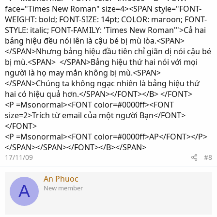
face="Times New Roman" size=4><SPAN style="FONT-
WEIGHT: bold; FONT-SIZE: 14pt; COLOR: maroon; FONT-
STYLE: italic; FONT-FAMILY: 'Times New Roman'">Cả hai
bảng hiệu đều nói lên là cậu bé bị mù lòa.<SPAN>
</SPAN>Nhưng bảng hiệu đầu tiên chỉ giãn dị nói cậu bé
bị mù.<SPAN> </SPAN>Bảng hiệu thứ hai nói với mọi
người là họ may mắn không bị mù.<SPAN>
</SPAN>Chúng ta không ngạc nhiên là bảng hiệu thứ
hai có hiệu quả hơn.</SPAN></FONT></B> </FONT>
<P =Msonormal><FONT color=#0000ff><FONT
size=2>Trích từ email của một người Bạn</FONT>
</FONT>
<P =Msonormal><FONT color=#0000ff>AP</FONT></P>
</SPAN></SPAN></FONT></B></SPAN>
17/11/09
#8
An Phuoc
A
New member