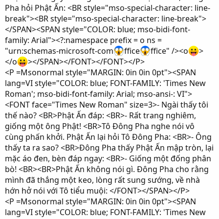
Pha hỏi Phật Ấn: <BR style="mso-special-character: line-
break"><BR style="mso-special-character: line-break">
</SPAN><SPAN style="COLOR: blue; mso-bidi-font-
family: Arial"><?:namespace prefix = o ns =
"urn:schemas-microsoft-com
ffice
ffice" /><o
>
</o
></SPAN></FONT></FONT></P>
<P =Msonormal style="MARGIN: 0in 0in 0pt"><SPAN
lang=VI style="COLOR: blue; FONT-FAMILY: 'Times New
Roman'; mso-bidi-font-family: Arial; mso-ansi-: VI">
<FONT face="Times New Roman" size=3>- Ngài thấy tôi
thế nào? <BR>Phật Ấn đáp: <BR>- Rất trang nghiêm,
giống một ông Phật! <BR>Tô Đông Pha nghe nói vô
cùng phấn khởi. Phật Ấn lại hỏi Tô Đông Pha: <BR>- Ông
thấy ta ra sao? <BR>Đông Pha thấy Phật Ấn mập tròn, lại
mặc áo đen, bèn đáp ngay: <BR>- Giống một đống phân
bò! <BR><BR>Phật Ấn không nói gì. Đông Pha cho rằng
mình đã thắng một keo, lòng rất sung sướng, về nhà
hớn hở nói với Tô tiểu muội: </FONT></SPAN></P>
<P =Msonormal style="MARGIN: 0in 0in 0pt"><SPAN
lang=VI style="COLOR: blue; FONT-FAMILY: 'Times New