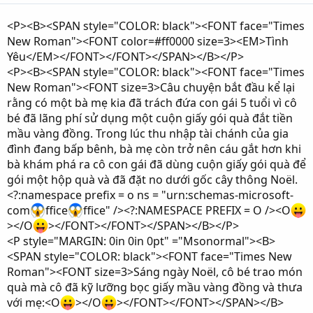
<P><B><SPAN style="COLOR: black"><FONT face="Times
New Roman"><FONT color=#ff0000 size=3><EM>Tình
Yêu</EM></FONT></FONT></SPAN></B></P>
<P><B><SPAN style="COLOR: black"><FONT face="Times
New Roman"><FONT size=3>Câu chuyện bắt đầu kể lại
rằng có một bà mẹ kia đã trách đứa con gái 5 tuổi vì cô
bé đã lãng phí sử dụng một cuộn giấy gói quà đắt tiền
mầu vàng đồng. Trong lúc thu nhập tài chánh của gia
đình đang bấp bênh, bà mẹ còn trở nên cáu gắt hơn khi
bà khám phá ra cô con gái đã dùng cuộn giấy gói quà để
gói một hộp quà và đã đặt no dưới gốc cây thông Noël.
<?:namespace prefix = o ns = "urn:schemas-microsoft-
com
ffice
ffice" /><?:NAMESPACE PREFIX = O /><O
></O
></FONT></FONT></SPAN></B></P>
<P style="MARGIN: 0in 0in 0pt" ="Msonormal"><B>
<SPAN style="COLOR: black"><FONT face="Times New
Roman"><FONT size=3>Sáng ngày Noël, cô bé trao món
quà mà cô đã kỹ lưỡng bọc giấy mầu vàng đồng và thưa
với mẹ:<O
></O
></FONT></FONT></SPAN></B>