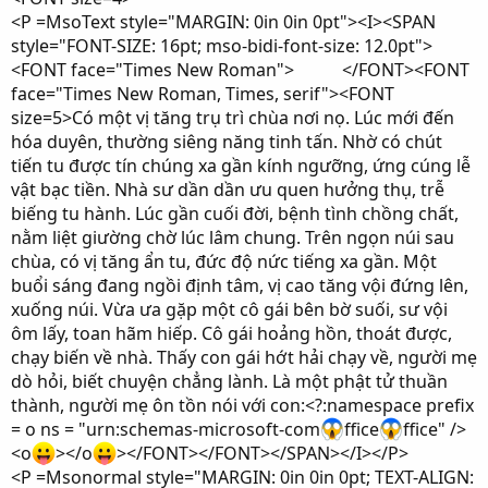
<P =MsoText style="MARGIN: 0in 0in 0pt"><I><SPAN
style="FONT-SIZE: 16pt; mso-bidi-font-size: 12.0pt">
<FONT face="Times New Roman"> </FONT><FONT
face="Times New Roman, Times, serif"><FONT
size=5>Có một vị tăng trụ trì chùa nơi nọ. Lúc mới đến
hóa duyên, thường siêng năng tinh tấn. Nhờ có chút
tiến tu được tín chúng xa gần kính ngưỡng, ứng cúng lễ
vật bạc tiền. Nhà sư dần dần ưu quen hưởng thụ, trễ
biếng tu hành. Lúc gần cuối đời, bệnh tình chồng chất,
nằm liệt giường chờ lúc lâm chung. Trên ngọn núi sau
chùa, có vị tăng ẩn tu, đức độ nức tiếng xa gần. Một
buổi sáng đang ngồi định tâm, vị cao tăng vội đứng lên,
xuống núi. Vừa ưa gặp một cô gái bên bờ suối, sư vội
ôm lấy, toan hãm hiếp. Cô gái hoảng hồn, thoát được,
chạy biến về nhà. Thấy con gái hớt hải chạy về, người mẹ
dò hỏi, biết chuyện chẳng lành. Là một phật tử thuần
thành, người mẹ ôn tồn nói với con:<?:namespace prefix
= o ns = "urn:schemas-microsoft-com
ffice
ffice" />
<o
></o
></FONT></FONT></SPAN></I></P>
<P =Msonormal style="MARGIN: 0in 0in 0pt; TEXT-ALIGN: