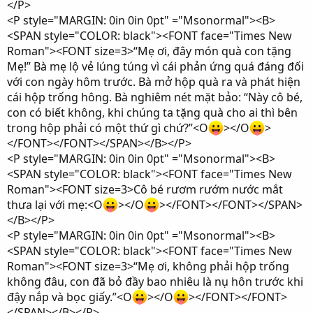
</P>
<P style="MARGIN: 0in 0in 0pt" ="Msonormal"><B>
<SPAN style="COLOR: black"><FONT face="Times New
Roman"><FONT size=3>“Mẹ ơi, đây món quà con tặng
Mẹ!” Bà mẹ lộ vẻ lúng túng vì cái phản ứng quá đáng đối
với con ngày hôm trước. Bà mở hộp quà ra và phát hiện
cái hộp trống hông. Bà nghiêm nét mặt bảo: “Này cô bé,
con có biết không, khi chúng ta tặng quà cho ai thì bên
trong hộp phải có một thứ gì chứ?”<O
></O
>
</FONT></FONT></SPAN></B></P>
<P style="MARGIN: 0in 0in 0pt" ="Msonormal"><B>
<SPAN style="COLOR: black"><FONT face="Times New
Roman"><FONT size=3>Cô bé rươm rướm nước mắt
thưa lại với mẹ:<O
></O
></FONT></FONT></SPAN>
</B></P>
<P style="MARGIN: 0in 0in 0pt" ="Msonormal"><B>
<SPAN style="COLOR: black"><FONT face="Times New
Roman"><FONT size=3>“Mẹ ơi, không phải hộp trống
không đâu, con đã bỏ đầy bao nhiêu là nụ hôn trước khi
đậy nắp và bọc giấy.”<O
></O
></FONT></FONT>
</SPAN></B></P>