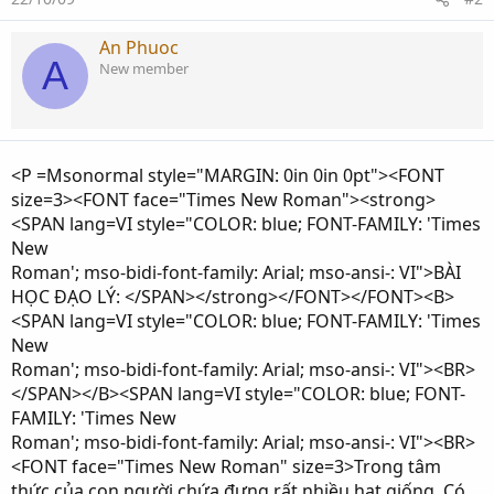
An Phuoc
A
New member
<P =Msonormal style="MARGIN: 0in 0in 0pt"><FONT
size=3><FONT face="Times New Roman"><strong>
<SPAN lang=VI style="COLOR: blue; FONT-FAMILY: 'Times
New
Roman'; mso-bidi-font-family: Arial; mso-ansi-: VI">BÀI
HỌC ĐẠO LÝ: </SPAN></strong></FONT></FONT><B>
<SPAN lang=VI style="COLOR: blue; FONT-FAMILY: 'Times
New
Roman'; mso-bidi-font-family: Arial; mso-ansi-: VI"><BR>
</SPAN></B><SPAN lang=VI style="COLOR: blue; FONT-
FAMILY: 'Times New
Roman'; mso-bidi-font-family: Arial; mso-ansi-: VI"><BR>
<FONT face="Times New Roman" size=3>Trong tâm
thức của con người chứa đựng rất nhiều hạt giống. Có