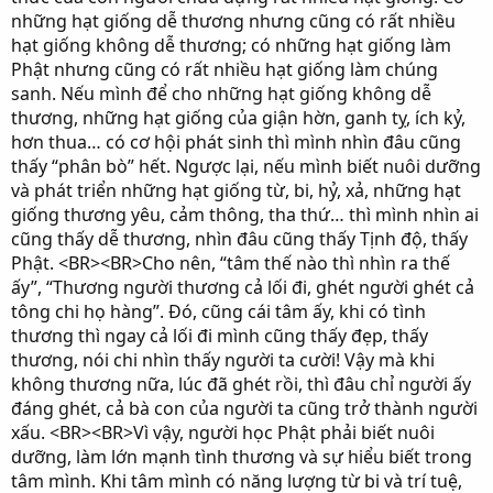
những hạt giống dễ thương nhưng cũng có rất nhiều
hạt giống không dễ thương; có những hạt giống làm
Phật nhưng cũng có rất nhiều hạt giống làm chúng
sanh. Nếu mình để cho những hạt giống không dễ
thương, những hạt giống của giận hờn, ganh tỵ, ích kỷ,
hơn thua… có cơ hội phát sinh thì mình nhìn đâu cũng
thấy “phân bò” hết. Ngược lại, nếu mình biết nuôi dưỡng
và phát triển những hạt giống từ, bi, hỷ, xả, những hạt
giống thương yêu, cảm thông, tha thứ… thì mình nhìn ai
cũng thấy dễ thương, nhìn đâu cũng thấy Tịnh độ, thấy
Phật. <BR><BR>Cho nên, “tâm thế nào thì nhìn ra thế
ấy”, “Thương người thương cả lối đi, ghét người ghét cả
tông chi họ hàng”. Đó, cũng cái tâm ấy, khi có tình
thương thì ngay cả lối đi mình cũng thấy đẹp, thấy
thương, nói chi nhìn thấy người ta cười! Vậy mà khi
không thương nữa, lúc đã ghét rồi, thì đâu chỉ người ấy
đáng ghét, cả bà con của người ta cũng trở thành người
xấu. <BR><BR>Vì vậy, người học Phật phải biết nuôi
dưỡng, làm lớn mạnh tình thương và sự hiểu biết trong
tâm mình. Khi tâm mình có năng lượng từ bi và trí tuệ,