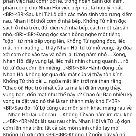
phần việc nấu cơm? Bởi lẽ, trong hoàn cảnh đói kém,
phân công cho Nhan Hồi việc bếp núc là hợp lý nhất.
<BR><BR>Sau khi Tử Lộ dẫn các môn sinh vào rừng kiếm
rau, Nhan Hồi thổi cơm ở nhà bếp, Khổng Tử nằm đọc
sách ở nhà trên, đối diện với nhà bếp, cách một cái sân
nhỏ.<BR><BR>Đang đọc sách bỗng nghe một tiếng
"cộp" từ nhà bếp vọng lên, Khổng Tử ngừng đọc, liếc
mắt nhìn xuống … thấy Nhan Hồi từ từ mở vung, lấy đũa
xới cơm cho vào tay và nắm lại từng nắm nhỏ … Xong,
Nhan Hồi đậy vung lại, liếc mắt nhìn chung quanh … rồi
từ từ đưa cơm lên miệng …<BR><BR>Hành động của
Nhan Hồi không lọt qua đôi mắt của vị thầy tôn kính.
Khổng Tử thở dài … ngửa mặt lên trời mà than rằng:
“Chao ôi! Học trò nhất của ta mà lại đi ăn vụng thầy,
vụng bạn, đốn mạt như thế này ư? Chao ôi! Bao nhiêu kỳ
vọng ta đặt vào nó thế là tan thành mây khói!”<BR>
<BR>Sau đó, Tử Lộ cùng các môn sinh khác mang rau về
… Nhan Hồi lại luộc rau … Khổng Tử vẫn nằm im đau khổ
…<BR><BR>Một lát sau rau chín. Nhan Hồi và Tử Lộ dọn
cơm lên nhà trên; tất cả các môn sinh chắp tay mời
Khổng Tử xơi cơm.<BR><BR>Khổng Tử ngồi dậy và nói