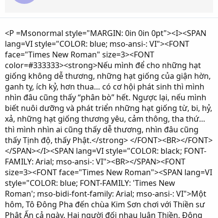
<P =Msonormal style="MARGIN: 0in 0in 0pt"><I><SPAN
lang=VI style="COLOR: blue; mso-ansi-: VI"><FONT
face="Times New Roman" size=3><FONT
color=#333333><strong>Nếu mình để cho những hạt
giống không dễ thương, những hạt giống của giận hờn,
ganh tỵ, ích kỷ, hơn thua… có cơ hội phát sinh thì mình
nhìn đâu cũng thấy “phân bò” hết. Ngược lại, nếu mình
biết nuôi dưỡng và phát triển những hạt giống từ, bi, hỷ,
xả, những hạt giống thương yêu, cảm thông, tha thứ…
thì mình nhìn ai cũng thấy dễ thương, nhìn đâu cũng
thấy Tịnh độ, thấy Phật.</strong> </FONT><BR></FONT>
</SPAN></I><SPAN lang=VI style="COLOR: black; FONT-
FAMILY: Arial; mso-ansi-: VI"><BR></SPAN><FONT
size=3><FONT face="Times New Roman"><SPAN lang=VI
style="COLOR: blue; FONT-FAMILY: 'Times New
Roman'; mso-bidi-font-family: Arial; mso-ansi-: VI">Một
hôm, Tô Đông Pha đến chùa Kim Sơn chơi với Thiền sư
Phật Ấn cả ngày. Hai người đối nhau luận Thiền, Đông