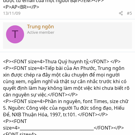
được từ email của một nguòi Bạn</EM></P>
<P>AP<BR></P>
13/11/09
#5
Trung ngôn
T
Active member
<P><FONT size=4>Thưa Quý huynh tỷ,</FONT> </P>
<P><FONT size=4>Tiếp bài của An Phước, Trung ngôn
xin được chép ra đây một câu chuyện để mọi người
cùng xem, ngẫm nghĩ và thật sự cân nhắc trước khi có
quyết định làm hay không làm một việc khi chưa biết rõ
căn nguyên sự việc.</FONT></P>
<P><FONT size=4>Phần in nguyên, font Times, size chữ
5. Nguồn: Công việc của người Tu đức sống đạo, Hiếu
Để, NXB Thuận Hóa, 1997, tr.101. </FONT></P>
<P><FONT
size=4>___________________________________</FONT></P>
<FONT size=4>