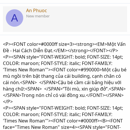
An Phuoc
A
New member
<P><FONT color=#0000ff size=3><strong><EM>Một Vấn
Đề - Hai Cách Diễn Đạt.</EM></strong></FONT></P>
<P><SPAN style="FONT-WEIGHT: bold; FONT-SIZE: 14pt;
COLOR: maroon; FONT-STYLE: italic; FONT-FAMILY:
'Times New Roman'"><FONT color=#990000>Một cậu bé
mù ngồi trên bật thang của cái building, cạnh chân có
cái nón.<SPAN> </SPAN>Cậu bé cầm cái bảng hiệu với
hàng chữ:<SPAN> </SPAN>“Tôi mù, xin giúp đở”.<SPAN>
</SPAN>Trong nón chỉ có vài đồng xu.</FONT></SPAN>
</P>
<P><SPAN style="FONT-WEIGHT: bold; FONT-SIZE: 14pt;
COLOR: maroon; FONT-STYLE: italic; FONT-FAMILY:
'Times New Roman'"><FONT color=#0000ff><B><FONT
face="Times New Roman" size=4><SPAN style="FONT-