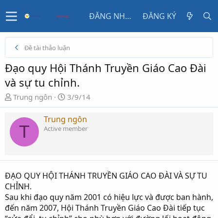
ĐĂNG NHẬP
ĐĂNG KÝ
Đề tài thảo luận
Đạo quy Hội Thánh Truyền Giáo Cao Đài
và sự tu chỉnh.
N
N
Trung ngôn
3/9/14
g
g
ư
à
Trung ngôn
T
ờ
y
Active member
i
g
k
ử
h
i
ở
ĐẠO QUY HỘI THÁNH TRUYỀN GIÁO CAO ĐÀI VÀ SỰ TU
i
CHỈNH.
t
Sau khi đạo quy năm 2001 có hiệu lực và được ban hành,
ạ
đến năm 2007, Hội Thánh Truyền Giáo Cao Đài tiếp tục
o