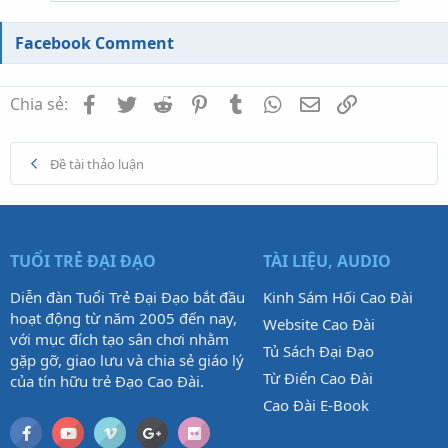
Facebook Comment
Facebook
Twitter
Reddit
Pinterest
Tumblr
WhatsApp
Email
Link
Chia sẻ:
Đề tài thảo luận
TUỔI TRẺ ĐẠI ĐẠO
TÀI LIỆU, AUDIO
Diễn đàn Tuổi Trẻ Đại Đạo bắt đầu
Kinh Sám Hối Cao Đài
hoạt động từ năm 2005 đến nay,
Website Cao Đài
với mục đích tạo sân chơi nhằm
Tủ Sách Đại Đạo
gặp gỡ, giao lưu và chia sẻ giáo lý
Từ Điển Cao Đài
của tín hữu trẻ Đạo Cao Đài.
Cao Đài E-Book