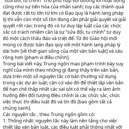
“sửa đổi, tu chỉnh” cho phù hợp với đường lối hoạt động
cũng như sự tiến hóa của nhân sanh; tuy các thành quả
đạt được rất to lớn từ khi có Đạo quy là hành lang pháp
lý thì vẫn còn một số tồn đọng cần phải giải quyết và giải
quyết rốt ráo; trong đó có tư duy lập luật của các chức
sắc có trách nhiệm cần là sự “sửa đổi, tu chỉnh” tư duy
đó một cách thấu đáo và triệt để. Từ đó Giáo hội mới
mong có được bản đạo quy với một hành lang pháp lý
dài hơn [về thời gian sống của một văn bản luật] và sâu
rộng hơn [phạm vi điều chỉnh].
Trong bài viết này, Trung ngôn mạo phạm trình bày suy
nghĩ của mình theo những gì đang thấy trên văn bản,
dựa trên một số nguyên tắc cơ bản thường sử dụng
trong các dự án luật; căn cứ vào đó để thiệt lập văn bản
để hạn chế thấp nhất các sai sót có thể xảy ra làm ảnh
hưởng đến đối tượng điều chỉnh là các chức sắc, chức
việc thực thi điều luật đó và tín đồ [bao gồm tất cả
chúng sanh].
Các nguyên tắc , theo Trung ngôn gồm có:
1. Thống nhất: nguyên tắc này làm nền tảng cho việc
thiết lập văn bản luật, các điều luật phải thống nhất với