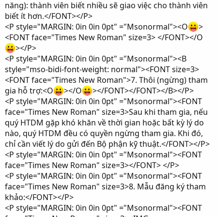
năng): thành viên biết nhiều sẽ giao việc cho thành viên
biết ít hơn.</FONT></P>
<P style="MARGIN: 0in 0in 0pt" ="Msonormal"><O
>
<FONT face="Times New Roman" size=3> </FONT></O
></P>
<P style="MARGIN: 0in 0in 0pt" ="Msonormal"><B
style="mso-bidi-font-weight: normal"><FONT size=3>
<FONT face="Times New Roman">7. Thôi (ngừng) tham
gia hỗ trợ:<O
></O
></FONT></FONT></B></P>
<P style="MARGIN: 0in 0in 0pt" ="Msonormal"><FONT
face="Times New Roman" size=3>Sau khi tham gia, nếu
quý HTDM gặp khó khăn về thời gian hoặc bất kỳ lý do
nào, quý HTDM đều có quyền ngừng tham gia. Khi đó,
chỉ cần viết lý do gửi đến Bộ phận kỹ thuật.</FONT></P>
<P style="MARGIN: 0in 0in 0pt" ="Msonormal"><FONT
face="Times New Roman" size=3></FONT> </P>
<P style="MARGIN: 0in 0in 0pt" ="Msonormal"><FONT
face="Times New Roman" size=3>8. Mẫu đăng ký tham
khảo:</FONT></P>
<P style="MARGIN: 0in 0in 0pt" ="Msonormal"><FONT