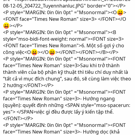
08-12-05_204722_Tuyennhanluc.JPG" border="0"></P>
<P style="MARGIN: 0in 0in 0pt" ="Msonormal"><O
>
<FONT face="Times New Roman" size=3> </FONT></O
></P>
<P style="MARGIN: 0in 0in 0pt" ="Msonormal"><B
style="mso-bidi-font-weight: normal"><FONT size=3>
<FONT face="Times New Roman">6. Một số gợi ý cho
công việc<O
></O
></FONT></FONT></B></P>
<P style="MARGIN: 0in 0in 0pt" ="Msonormal"><FONT
face="Times New Roman" size=3>Sau khi trở thành
thành viên của bộ phận kỹ thuật thì tiêu chí duy nhất là
“tất cả vì mục đích chung”, sau đó, sẽ cùng làm việc theo
2 hướng:</FONT></P>
<P style="MARGIN: 0in 0in 0pt" ="Msonormal"><FONT
face="Times New Roman" size=3>- Hướng ngang
(quyền): quyết định những <SPAN style="mso-spacerun:
yes"> </SPAN>việc gì đều được lấy ý kiến tập thể.
</FONT></P>
<P style="MARGIN: 0in 0in 0pt" ="Msonormal"><FONT
face="Times New Roman" size=3>- Hướng dọc (khả