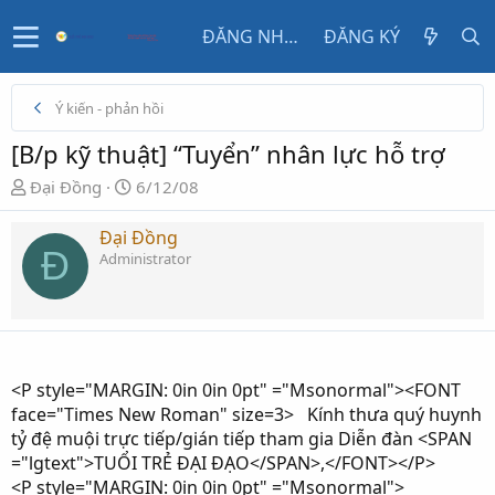
ĐĂNG NHẬP
ĐĂNG KÝ
Ý kiến - phản hồi
[B/p kỹ thuật] “Tuyển” nhân lực hỗ trợ
N
N
Đại Đồng
6/12/08
g
g
ư
à
Đại Đồng
Đ
ờ
y
Administrator
i
g
k
ử
h
i
ở
i
<P style="MARGIN: 0in 0in 0pt" ="Msonormal"><FONT
t
face="Times New Roman" size=3> Kính thưa quý huynh
ạ
tỷ đệ muội trực tiếp/gián tiếp tham gia Diễn đàn <SPAN
o
="lgtext">TUỔI TRẺ ĐẠI ĐẠO</SPAN>,</FONT></P>
<P style="MARGIN: 0in 0in 0pt" ="Msonormal">