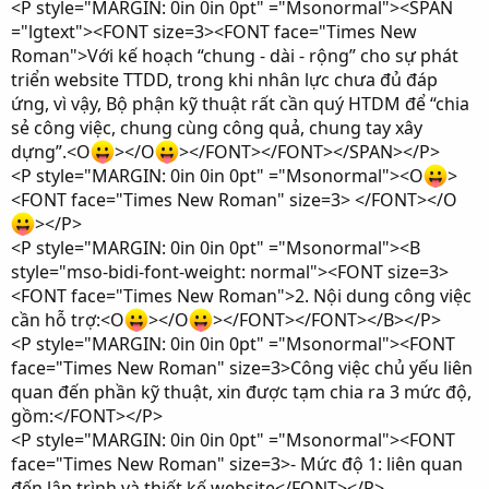
<P style="MARGIN: 0in 0in 0pt" ="Msonormal"><SPAN
="lgtext"><FONT size=3><FONT face="Times New
Roman">Với kế hoạch “chung - dài - rộng” cho sự phát
triển website TTDD, trong khi nhân lực chưa đủ đáp
ứng, vì vậy, Bộ phận kỹ thuật rất cần quý HTDM để “chia
sẻ công việc, chung cùng công quả, chung tay xây
dựng”.<O
></O
></FONT></FONT></SPAN></P>
<P style="MARGIN: 0in 0in 0pt" ="Msonormal"><O
>
<FONT face="Times New Roman" size=3> </FONT></O
></P>
<P style="MARGIN: 0in 0in 0pt" ="Msonormal"><B
style="mso-bidi-font-weight: normal"><FONT size=3>
<FONT face="Times New Roman">2. Nội dung công việc
cần hỗ trợ:<O
></O
></FONT></FONT></B></P>
<P style="MARGIN: 0in 0in 0pt" ="Msonormal"><FONT
face="Times New Roman" size=3>Công việc chủ yếu liên
quan đến phần kỹ thuật, xin được tạm chia ra 3 mức độ,
gồm:</FONT></P>
<P style="MARGIN: 0in 0in 0pt" ="Msonormal"><FONT
face="Times New Roman" size=3>- Mức độ 1: liên quan
đến lập trình và thiết kế website</FONT></P>