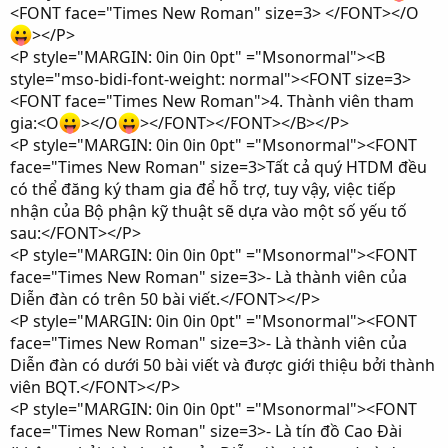
<FONT face="Times New Roman" size=3> </FONT></O
></P>
<P style="MARGIN: 0in 0in 0pt" ="Msonormal"><B
style="mso-bidi-font-weight: normal"><FONT size=3>
<FONT face="Times New Roman">4. Thành viên tham
gia:<O
></O
></FONT></FONT></B></P>
<P style="MARGIN: 0in 0in 0pt" ="Msonormal"><FONT
face="Times New Roman" size=3>Tất cả quý HTDM đều
có thể đăng ký tham gia để hỗ trợ, tuy vậy, việc tiếp
nhận của Bộ phận kỹ thuật sẽ dựa vào một số yếu tố
sau:</FONT></P>
<P style="MARGIN: 0in 0in 0pt" ="Msonormal"><FONT
face="Times New Roman" size=3>- Là thành viên của
Diễn đàn có trên 50 bài viết.</FONT></P>
<P style="MARGIN: 0in 0in 0pt" ="Msonormal"><FONT
face="Times New Roman" size=3>- Là thành viên của
Diễn đàn có dưới 50 bài viết và được giới thiệu bởi thành
viên BQT.</FONT></P>
<P style="MARGIN: 0in 0in 0pt" ="Msonormal"><FONT
face="Times New Roman" size=3>- Là tín đồ Cao Đài