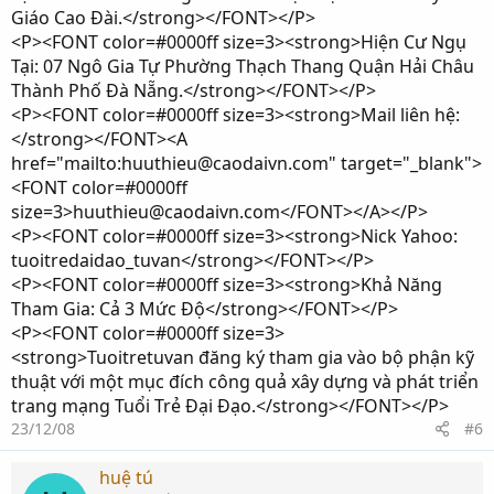
Giáo Cao Đài.</strong></FONT></P>
<P><FONT color=#0000ff size=3><strong>Hiện Cư Ngụ
Tại: 07 Ngô Gia Tự Phường Thạch Thang Quận Hải Châu
Thành Phố Đà Nẵng.</strong></FONT></P>
<P><FONT color=#0000ff size=3><strong>Mail liên hệ:
</strong></FONT><A
href="mailto:huuthieu@caodaivn.com" target="_blank">
<FONT color=#0000ff
size=3>huuthieu@caodaivn.com</FONT></A></P>
<P><FONT color=#0000ff size=3><strong>Nick Yahoo:
tuoitredaidao_tuvan</strong></FONT></P>
<P><FONT color=#0000ff size=3><strong>Khả Năng
Tham Gia: Cả 3 Mức Độ</strong></FONT></P>
<P><FONT color=#0000ff size=3>
<strong>Tuoitretuvan đăng ký tham gia vào bộ phận kỹ
thuật với một mục đích công quả xây dựng và phát triển
trang mạng Tuổi Trẻ Đại Đạo.</strong></FONT></P>
23/12/08
#6
huệ tú