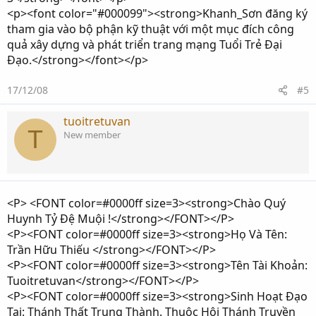
<p><font color="#000099"><strong>Khanh_Sơn đăng ký
tham gia vào bộ phận kỹ thuật với một mục đích công
quả xây dựng và phát triển trang mạng Tuổi Trẻ Đại
Đạo.</strong></font></p>
17/12/08
#5
tuoitretuvan
T
New member
<P> <FONT color=#0000ff size=3><strong>Chào Quý
Huynh Tỷ Đệ Muội !</strong></FONT></P>
<P><FONT color=#0000ff size=3><strong>Họ Và Tên:
Trần Hữu Thiếu </strong></FONT></P>
<P><FONT color=#0000ff size=3><strong>Tên Tài Khoản:
Tuoitretuvan</strong></FONT></P>
<P><FONT color=#0000ff size=3><strong>Sinh Hoạt Đạo
Tại: Thánh Thất Trung Thành. Thuộc Hội Thánh Truyền