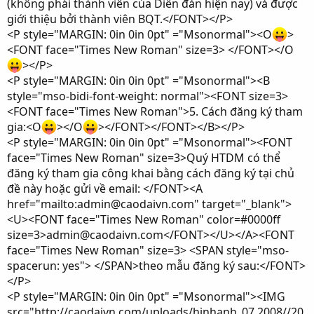
(không phải thành viên của Diễn đàn hiện nay) và được
giới thiệu bởi thành viên BQT.</FONT></P>
<P style="MARGIN: 0in 0in 0pt" ="Msonormal"><O
>
<FONT face="Times New Roman" size=3> </FONT></O
></P>
<P style="MARGIN: 0in 0in 0pt" ="Msonormal"><B
style="mso-bidi-font-weight: normal"><FONT size=3>
<FONT face="Times New Roman">5. Cách đăng ký tham
gia:<O
></O
></FONT></FONT></B></P>
<P style="MARGIN: 0in 0in 0pt" ="Msonormal"><FONT
face="Times New Roman" size=3>Quý HTDM có thể
đăng ký tham gia công khai bằng cách đăng ký tại chủ
đề này hoặc gửi về email: </FONT><A
href="mailto:admin@caodaivn.com" target="_blank">
<U><FONT face="Times New Roman" color=#0000ff
size=3>admin@caodaivn.com</FONT></U></A><FONT
face="Times New Roman" size=3> <SPAN style="mso-
spacerun: yes"> </SPAN>theo mẫu đăng ký sau:</FONT>
</P>
<P style="MARGIN: 0in 0in 0pt" ="Msonormal"><IMG
src="http://caodaivn.com/uploads/hinhanh_07.2008//20