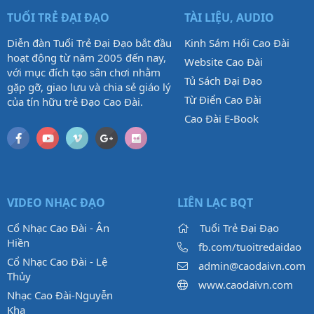
TUỔI TRẺ ĐẠI ĐẠO
TÀI LIỆU, AUDIO
Diễn đàn Tuổi Trẻ Đại Đạo bắt đầu
Kinh Sám Hối Cao Đài
hoạt động từ năm 2005 đến nay,
Website Cao Đài
với mục đích tạo sân chơi nhằm
Tủ Sách Đại Đạo
gặp gỡ, giao lưu và chia sẻ giáo lý
Từ Điển Cao Đài
của tín hữu trẻ Đạo Cao Đài.
Cao Đài E-Book
VIDEO NHẠC ĐẠO
LIÊN LẠC BQT
Cổ Nhạc Cao Đài - Ân
Tuổi Trẻ Đại Đạo
Hiền
fb.com/tuoitredaidao
Cổ Nhạc Cao Đài - Lệ
admin@caodaivn.com
Thủy
www.caodaivn.com
Nhạc Cao Đài-Nguyễn
Kha