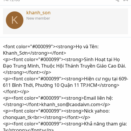
khanh_son
K
New member
<font color="#000099"><strong>Họ và Tên:
Khanh_Sơn</strong></font>
<p><font color="#000099"><strong>Sinh Hoạt tại Họ
Đạo Trung Minh, Thuộc Hội Thánh Truyền Giáo Cao Đài.
</strong></font></p>
<p><font color="#000099"><strong>Hiện cư ngụ tại 609-
611 Bình Thới, Phường 10 Quận 11 TP.HCM</strong>
</font></p>
<p><font color="#000099"><strong>Email liên hệ:
</strong></font>khanh_son@caodaivn.com</p>
<p><font color="#000099"><strong>Nick yahoo:
chonquan_tk<br></strong></font></p>
<p><font color="#000099"><strong>Khả năng tham gia:
3</strong></font></p>