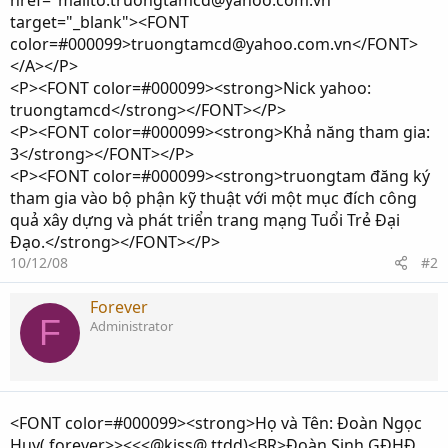
href="mailto:truongtamcd@yahoo.com.vn"
target="_blank"><FONT
color=#000099>truongtamcd@yahoo.com.vn</FONT>
</A></P>
<P><FONT color=#000099><strong>Nick yahoo:
truongtamcd</strong></FONT></P>
<P><FONT color=#000099><strong>Khả năng tham gia:
3</strong></FONT></P>
<P><FONT color=#000099><strong>truongtam đăng ký
tham gia vào bộ phận kỹ thuật với một mục đích công
quả xây dựng và phát triển trang mạng Tuổi Trẻ Đại
Đạo.</strong></FONT></P>
10/12/08
#2
Forever
F
Administrator
<FONT color=#000099><strong>Họ và Tên: Đoàn Ngọc
Huy( forever>><<<@kiss@ ttdd)<BR>Đoàn Sinh GĐHĐ