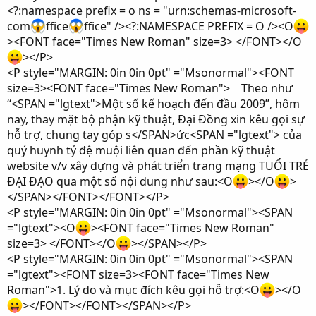
<?:namespace prefix = o ns = "urn:schemas-microsoft-
com
ffice
ffice" /><?:NAMESPACE PREFIX = O /><O
><FONT face="Times New Roman" size=3> </FONT></O
></P>
<P style="MARGIN: 0in 0in 0pt" ="Msonormal"><FONT
size=3><FONT face="Times New Roman"> Theo như
“<SPAN ="lgtext">Một số kế hoạch đến đầu 2009”, hôm
nay, thay mặt bộ phận kỹ thuật, Đại Đồng xin kêu gọi sự
hỗ trợ, chung tay góp s</SPAN>ức<SPAN ="lgtext"> của
quý huynh tỷ đệ muội liên quan đến phần kỹ thuật
website v/v xây dựng và phát triển trang mạng TUỔI TRẺ
ĐẠI ĐẠO qua một số nội dung như sau:<O
></O
>
</SPAN></FONT></FONT></P>
<P style="MARGIN: 0in 0in 0pt" ="Msonormal"><SPAN
="lgtext"><O
><FONT face="Times New Roman"
size=3> </FONT></O
></SPAN></P>
<P style="MARGIN: 0in 0in 0pt" ="Msonormal"><SPAN
="lgtext"><FONT size=3><FONT face="Times New
Roman">1. Lý do và mục đích kêu gọi hỗ trợ:<O
></O
></FONT></FONT></SPAN></P>