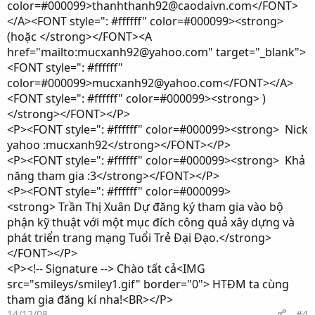
color=#000099>thanhthanh92@caodaivn.com</FONT>
</A><FONT style=": #ffffff" color=#000099><strong>
(hoặc </strong></FONT><A
href="mailto:mucxanh92@yahoo.com" target="_blank">
<FONT style=": #ffffff"
color=#000099>mucxanh92@yahoo.com</FONT></A>
<FONT style=": #ffffff" color=#000099><strong> )
</strong></FONT></P>
<P><FONT style=": #ffffff" color=#000099><strong> Nick
yahoo :mucxanh92</strong></FONT></P>
<P><FONT style=": #ffffff" color=#000099><strong> Khả
năng tham gia :3</strong></FONT></P>
<P><FONT style=": #ffffff" color=#000099>
<strong> Trần Thị Xuân Dự đăng ký tham gia vào bộ
phận kỹ thuật với một mục đích công quả xây dựng và
phát triển trang mạng Tuổi Trẻ Đại Đạo.</strong>
</FONT></P>
<P><!-- Signature --> Chào tất cả<IMG
src="smileys/smiley1.gif" border="0"> HTĐM ta cùng
tham gia đăng kí nha!<BR></P>
14/12/08
#4