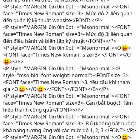
<P style="MARGIN: 0in 0in 0pt" ="Msonormal"><FONT
face="Times New Roman" size=3>- Mức độ 2: liên quan
đến quản lý kỹ thuật website</FONT></P>
<P style="MARGIN: 0in 0in 0pt" ="Msonormal"><FONT
face="Times New Roman" size=3>- Mức độ 3: liên quan
đến điều hành và biên tập kỹ thuật</FONT></P>
<P style="MARGIN: 0in 0in 0pt" ="Msonormal"><O
>
<FONT face="Times New Roman" size=3> </FONT></O
></P>
<P style="MARGIN: 0in 0in 0pt" ="Msonormal"><B
style="mso-bidi-font-weight: normal"><FONT size=3>
<FONT face="Times New Roman">3. Yêu cầu khi tham
gia.<O
></O
></FONT></FONT></B></P>
<P style="MARGIN: 0in 0in 0pt" ="Msonormal"><FONT
face="Times New Roman" size=3>- Cần (bắt buộc): Tâm
hiệp thành công quả</FONT></P>
<P style="MARGIN: 0in 0in 0pt" ="Msonormal"><FONT
face="Times New Roman" size=3>- Đủ (không bắt buộc):
khả năng tương ứng với các mức độ 1, 2, 3.</FONT></P>
<P style="MARGIN: 0in 0in 0pt" ="Msonormal"><O
>