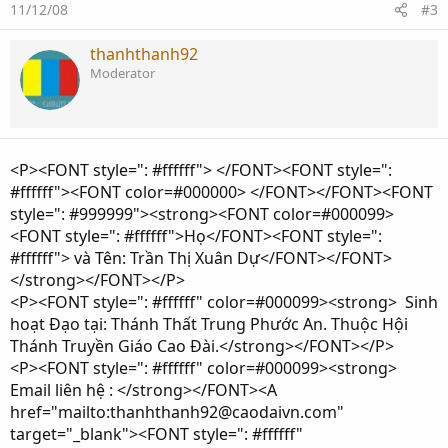
11/12/08
#3
thanhthanh92
Moderator
<P><FONT style=": #ffffff"> </FONT><FONT style=":
#ffffff"><FONT color=#000000> </FONT></FONT><FONT
style=": #999999"><strong><FONT color=#000099>
<FONT style=": #ffffff">Họ</FONT><FONT style=":
#ffffff"> và Tên: Trần Thị Xuân Dự</FONT></FONT>
</strong></FONT></P>
<P><FONT style=": #ffffff" color=#000099><strong> Sinh
hoạt Đạo tại: Thánh Thất Trung Phước An. Thuộc Hội
Thánh Truyền Giáo Cao Đài.</strong></FONT></P>
<P><FONT style=": #ffffff" color=#000099><strong>
Email liên hệ : </strong></FONT><A
href="mailto:thanhthanh92@caodaivn.com"
target="_blank"><FONT style=": #ffffff"