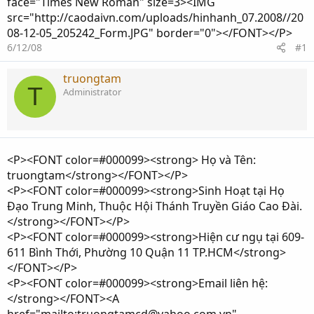
face="Times New Roman" size=3><IMG
src="http://caodaivn.com/uploads/hinhanh_07.2008//20
08-12-05_205242_Form.JPG" border="0"></FONT></P>
6/12/08
#1
truongtam
T
Administrator
<P><FONT color=#000099><strong> Họ và Tên:
truongtam</strong></FONT></P>
<P><FONT color=#000099><strong>Sinh Hoạt tại Họ
Đạo Trung Minh, Thuộc Hội Thánh Truyền Giáo Cao Đài.
</strong></FONT></P>
<P><FONT color=#000099><strong>Hiện cư ngụ tại 609-
611 Bình Thới, Phường 10 Quận 11 TP.HCM</strong>
</FONT></P>
<P><FONT color=#000099><strong>Email liên hệ:
</strong></FONT><A