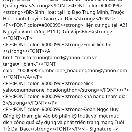
Quảng Hòa</strong></FONT><FONT color=#000099>
<strong><BR>Sinh Hoạt tại Họ Đạo Trung Minh, Thuộc
Hội Thánh Truyền Giáo Cao Đài.</strong></FONT>
<P><FONT color=#000099><strong>Hiện cư ngụ tại :A21
Nguyễn Văn Lượng-P11-Q, Gò Vấp<BR></strong>
</FONT></P>
<P><FONT color=#000099><strong>Email liên hệ:
</strong></FONT><A
href="mailto:truongtamcd@yahoo.com.vn"
target="_blank"><FONT
color=#000099>numberone_hoadongthon@yahoo.com
</FONT></A></P>
<P><FONT color=#000099><strong>Nick
yahoo:numberone_hoadongthon</strong></FONT></P>
<P><FONT color=#000099><strong>Khả năng tham gia:
3</strong></FONT></P>
<P><FONT color=#000099><strong>Đoàn Ngọc Huy
đăng ký tham gia vào bộ phận kỹ thuật với một mục
đích công quả xây dựng và phát triển trang mạng Tuổi
Trẻ Đại Đạo.</strong></FONT></P><!-- Signature -->