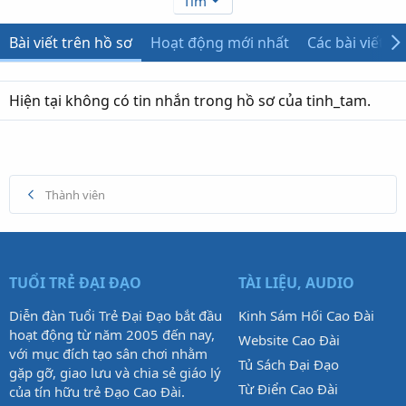
Tìm
Bài viết trên hồ sơ
Hoạt động mới nhất
Các bài viết
Hiện tại không có tin nhắn trong hồ sơ của tinh_tam.
Thành viên
TUỔI TRẺ ĐẠI ĐẠO
TÀI LIỆU, AUDIO
Diễn đàn Tuổi Trẻ Đại Đạo bắt đầu
Kinh Sám Hối Cao Đài
hoạt động từ năm 2005 đến nay,
Website Cao Đài
với mục đích tạo sân chơi nhằm
Tủ Sách Đại Đạo
gặp gỡ, giao lưu và chia sẻ giáo lý
Từ Điển Cao Đài
của tín hữu trẻ Đạo Cao Đài.