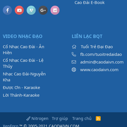
Cao Đài E-Book
VIDEO NHẠC ĐẠO
LIÊN LẠC BQT
Cổ Nhạc Cao Đài - Ân
Tuổi Trẻ Đại Đạo
Hiền
fb.com/tuoitredaidao
Cổ Nhạc Cao Đài - Lệ
admin@caodaivn.com
Thủy
www.caodaivn.com
Nhạc Cao Đài-Nguyễn
Kha
Được Ơn - Karaoke
Lời Thánh-Karaoke
Trợ giúp
Trang chủ
Nitrogen
R
S
XenForo
™ © 2005-2021 CAODAIVN.COM.