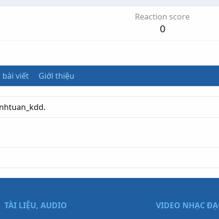
Reaction score
0
 bài viết
Giới thiệu
anhtuan_kdd.
TÀI LIỆU, AUDIO
VIDEO NHẠC Đ