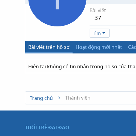
Bài viết
37
Tìm
Bài viết trên hồ sơ
Hoạt động mới nhất
Các
Hiện tại không có tin nhắn trong hồ sơ của th
Thành viên
Trang chủ
TUỔI TRẺ ĐẠI ĐẠO