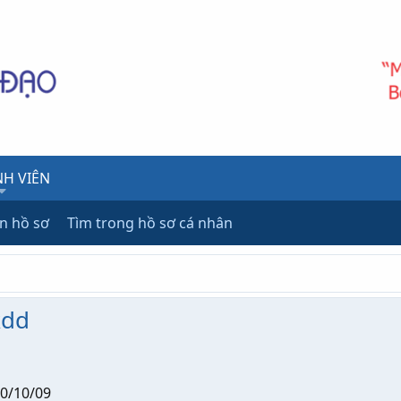
H VIÊN
ên hồ sơ
Tìm trong hồ sơ cá nhân
kdd
0/10/09