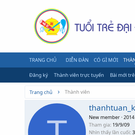
TRANG CHỦ
DIỄN ĐÀN
CÓ GÌ MỚI
THÀN
Đăng ký
Thành viên trực tuyến
Bài mới tr
Thành viên
Trang chủ
thanhtuan_
T
New member
·
2014
Tham gia
19/9/09
Nhìn thấy lần cuối
3