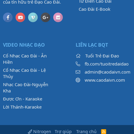
Từ Điển Cao Đài
của tín hữu trẻ Đạo Cao Đài.
Cao Đài E-Book
VIDEO NHẠC ĐẠO
LIÊN LẠC BQT
Cổ Nhạc Cao Đài - Ân
Tuổi Trẻ Đại Đạo
Hiền
fb.com/tuoitredaidao
Cổ Nhạc Cao Đài - Lệ
admin@caodaivn.com
Thủy
www.caodaivn.com
Nhạc Cao Đài-Nguyễn
Kha
Được Ơn - Karaoke
Lời Thánh-Karaoke
Trợ giúp
Trang chủ
Nitrogen
R