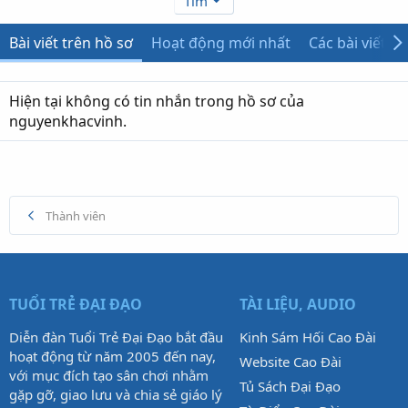
Tìm
Bài viết trên hồ sơ
Hoạt động mới nhất
Các bài viết
Hiện tại không có tin nhắn trong hồ sơ của
nguyenkhacvinh.
Thành viên
TUỔI TRẺ ĐẠI ĐẠO
TÀI LIỆU, AUDIO
Diễn đàn Tuổi Trẻ Đại Đạo bắt đầu
Kinh Sám Hối Cao Đài
hoạt động từ năm 2005 đến nay,
Website Cao Đài
với mục đích tạo sân chơi nhằm
Tủ Sách Đại Đạo
gặp gỡ, giao lưu và chia sẻ giáo lý