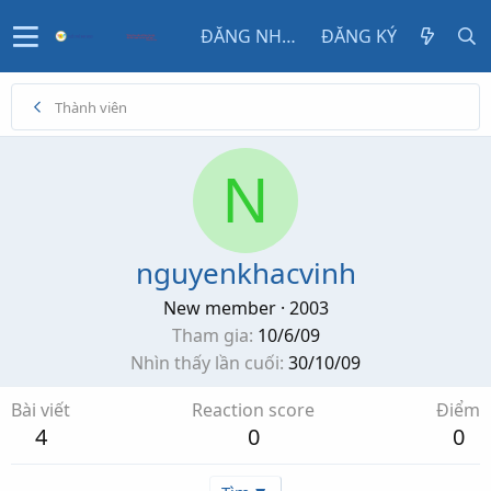
ĐĂNG NHẬP
ĐĂNG KÝ
Thành viên
N
nguyenkhacvinh
New member
·
2003
Tham gia
10/6/09
Nhìn thấy lần cuối
30/10/09
Bài viết
Reaction score
Điểm
4
0
0