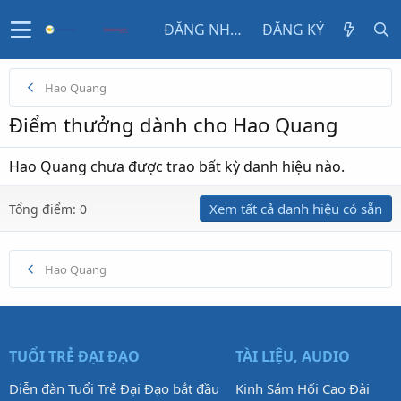
ĐĂNG NHẬP
ĐĂNG KÝ
Hao Quang
Điểm thưởng dành cho Hao Quang
Hao Quang chưa được trao bất kỳ danh hiệu nào.
Xem tất cả danh hiệu có sẵn
Tổng điểm: 0
Hao Quang
TUỔI TRẺ ĐẠI ĐẠO
TÀI LIỆU, AUDIO
Diễn đàn Tuổi Trẻ Đại Đạo bắt đầu
Kinh Sám Hối Cao Đài