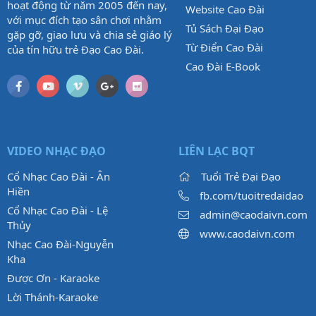
hoạt động từ năm 2005 đến nay,
Website Cao Đài
với mục đích tạo sân chơi nhằm
Tủ Sách Đại Đạo
gặp gỡ, giao lưu và chia sẻ giáo lý
Từ Điển Cao Đài
của tín hữu trẻ Đạo Cao Đài.
Cao Đài E-Book
VIDEO NHẠC ĐẠO
LIÊN LẠC BQT
Cổ Nhạc Cao Đài - Ân
Tuổi Trẻ Đại Đạo
Hiền
fb.com/tuoitredaidao
Cổ Nhạc Cao Đài - Lệ
admin@caodaivn.com
Thủy
www.caodaivn.com
Nhạc Cao Đài-Nguyễn
Kha
Được Ơn - Karaoke
Lời Thánh-Karaoke