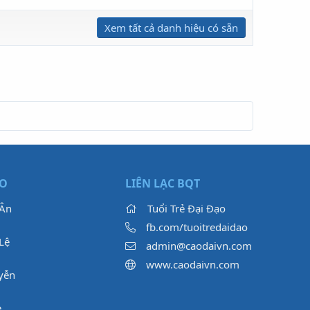
Xem tất cả danh hiệu có sẵn
ẠO
LIÊN LẠC BQT
 Ân
Tuổi Trẻ Đại Đạo
fb.com/tuoitredaidao
Lệ
admin@caodaivn.com
www.caodaivn.com
yễn
e