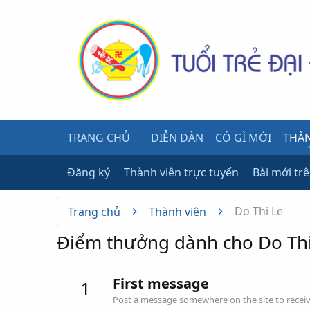
TRANG CHỦ
DIỄN ĐÀN
CÓ GÌ MỚI
THÀN
Đăng ký
Thành viên trực tuyến
Bài mới tr
Do Thi Le
Trang chủ
Thành viên
Điểm thưởng dành cho Do Thi
First message
1
Post a message somewhere on the site to receive