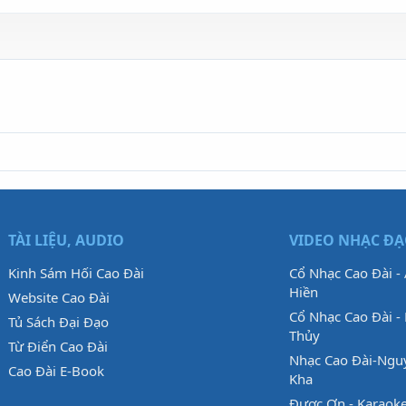
TÀI LIỆU, AUDIO
VIDEO NHẠC Đ
Kinh Sám Hối Cao Đài
Cổ Nhạc Cao Đài -
Hiền
Website Cao Đài
Cổ Nhạc Cao Đài - 
Tủ Sách Đại Đạo
Thủy
Từ Điển Cao Đài
Nhạc Cao Đài-Ngu
Cao Đài E-Book
Kha
Được Ơn - Karaok