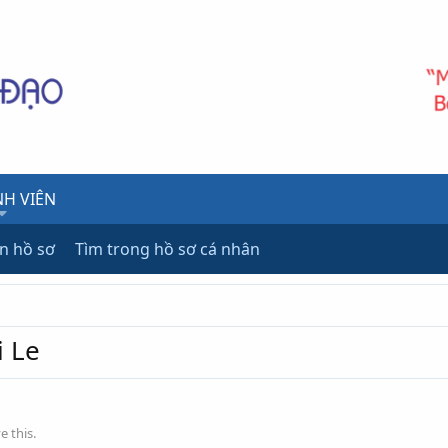
H VIÊN
ên hồ sơ
Tìm trong hồ sơ cá nhân
 Le
 this.